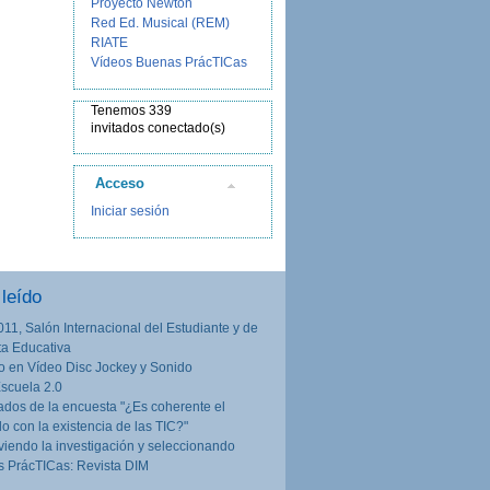
Proyecto Newton
Red Ed. Musical (REM)
RIATE
Vídeos Buenas PrácTICas
Tenemos 339
invitados conectado(s)
Acceso
Iniciar sesión
leído
011, Salón Internacional del Estudiante y de
rta Educativa
o en Vídeo Disc Jockey y Sonido
Escuela 2.0
ados de la encuesta "¿Es coherente el
lo con la existencia de las TIC?"
iendo la investigación y seleccionando
 PrácTICas: Revista DIM