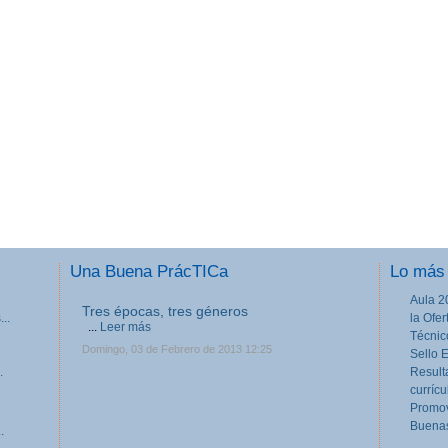
Una Buena PrácTICa
Lo más 
Aula 2
Tres épocas, tres géneros
..
la Ofe
...
Leer más
Técnic
Domingo, 03 de Febrero de 2013 12:25
Sello 
.
Result
currícu
Promov
Buenas
.