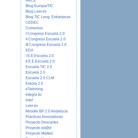
ARCE
Blog Europa/TIC
Blog Leer.es
Blog TIC Leng. Extranjeras
CEDEC
Comenius
I Congreso Escuela 2.0
II Congreso Escuela 2.0
III Congreso Escuela 2.0
EDA
I E.E.Escuela 2.0
II E.E.Escuela 2.0
Escuela TIC 2.0
Escuela 2.0
Escuela 2.0 CLM
Eskola 2.0
eTwinning
Integra tic
Intef
Leer.es
Moodle BP 2.0 Andalucía
Prácticas Innovadoras
Proyecto Descartes
Proyecto ed@d
Proyecto Malted