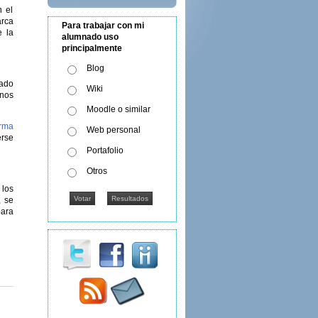
n el
arca
Para trabajar con mi
 la
alumnado uso
principalmente
Blog
lado
Wiki
mnos
Moodle o similar
orma
Web personal
rse
Portafolio
Otros
 los
, se
para