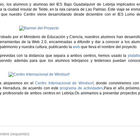
io, los alumnos y alumnas del IES Bajo Guadalquivir de Lebrija implicados e
n a la ciudad insular de Telde, en la isla canaria de Las Palmas. Este viaje se enm
que nuestro Centro viene desarrollando desde diciembre con el IES Lomo de
probado por el Ministerio de Educación y Ciencia, nuestros alumnos han desarrol
herramientas de la Web 2.0, encaminadas a difundir y dar a conocer a los alu
patrimonio y nuestra cultura, publicando la
web
que lleva el nombre del proyecto.
s previstas con la distancia que separa a ambos centros, hemos usado la
plataf
servido además para que los alumnos lebrijanos y teldenses puedan conoce
os alojaremos en el
Centro Internacional de Windsurf
, donde conviviremos con
a Herradura, de acuerdo con este
programa de actividades
.Para el año próximo
 y profesorado de ambos centros en Lebrija.Os animamos a presentar proyectos 
mbre (requerido)