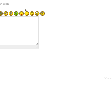
tio web
JComm