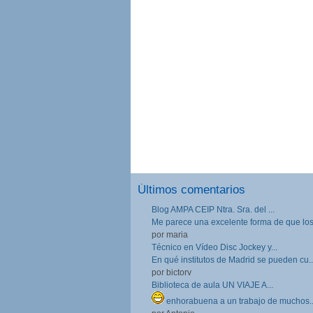
Últimos comentarios
Blog AMPA CEIP Ntra. Sra. del ...
Me parece una excelente forma de que los.
por maria
Técnico en Vídeo Disc Jockey y...
En qué institutos de Madrid se pueden cu..
por bictorv
Biblioteca de aula UN VIAJE A...
enhorabuena a un trabajo de muchos..