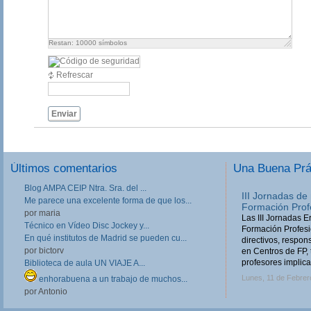
Restan:
10000
símbolos
Refrescar
Enviar
Últimos comentarios
Una Buena Pr
Blog AMPA CEIP Ntra. Sra. del ...
III Jornadas de
Me parece una excelente forma de que los...
Formación Prof
por maria
Las III Jornadas 
Técnico en Vídeo Disc Jockey y...
Formación Profesio
En qué institutos de Madrid se pueden cu...
directivos, respo
por bictorv
en Centros de FP, 
profesores implica
Biblioteca de aula UN VIAJE A...
Lunes, 11 de Febrer
enhorabuena a un trabajo de muchos...
por Antonio