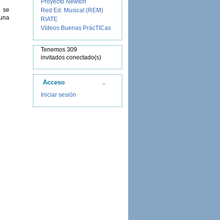
Proyecto Newton
e se
Red Ed. Musical (REM)
 una
RIATE
Vídeos Buenas PrácTICas
Tenemos 309
invitados conectado(s)
Acceso
Iniciar sesión