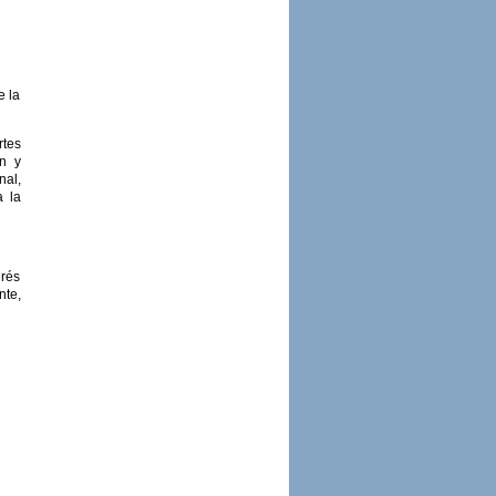
e la
rtes
ón y
nal,
a la
erés
nte,