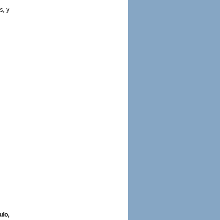
s, y
ulo,