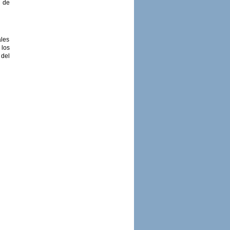
o de
ales
 los
 del