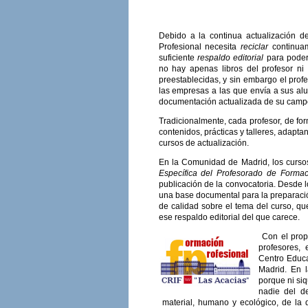
Debido a la continua actualización d
Profesional necesita
reciclar
continuam
suficiente
respaldo editorial
para poder 
no hay apenas libros del profesor n
preestablecidas, y sin embargo el prof
las empresas a las que envía a sus alum
documentación actualizada de su campo
Tradicionalmente, cada profesor, de fo
contenidos, prácticas y talleres, adap
cursos de actualización.
En la Comunidad de Madrid, los curso
Específica del Profesorado de Formac
publicación de la convocatoria. Desde l
una base documental para la preparaci
de calidad sobre el tema del curso, que
ese respaldo editorial del que carece.
Con el prop
profesores, 
Centro Educa
Madrid. En l
porque ni siq
nadie del de
material, humano y ecológico, de la 