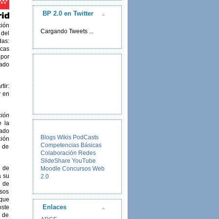
BP 2.0 en Twitter
ción
Cargando Tweets ...
 del
das:
icas
 por
rado
tir:
y en
ión
e la
rado
Blogs
Wikis
PodCasts
ción
Competencias Básicas
o de
Colaboración
Redes
SlideShare
YouTube
e de
Moodle
Concursos
Web
a su
2.0
d de
asos
rque
Enlaces
oste
e de