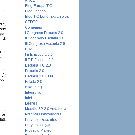
ARCE
Blog Europa/TIC
e ha
Blog Leer.es
Blog TIC Leng. Extranjeras
CEDEC
dle,
Comenius
rsos
I Congreso Escuela 2.0
 que
II Congreso Escuela 2.0
rid.
III Congreso Escuela 2.0
EDA
n la
I E.E.Escuela 2.0
ma a
II E.E.Escuela 2.0
Escuela TIC 2.0
n de
Escuela 2.0
zaje
Escuela 2.0 CLM
eder
Eskola 2.0
eTwinning
Integra tic
Intef
Leer.es
Moodle BP 2.0 Andalucía
n de
Prácticas Innovadoras
e es
das,
Proyecto Descartes
Proyecto ed@d
Proyecto Malted