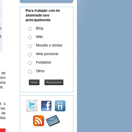
Para trabajar con mi
alumnado uso
principalmente
o
Blog
l
Wiki
Moodle o similar
Web personal
Portafolio
Otros
o de
ción
isma
id.
d, a
 las
d de
lida