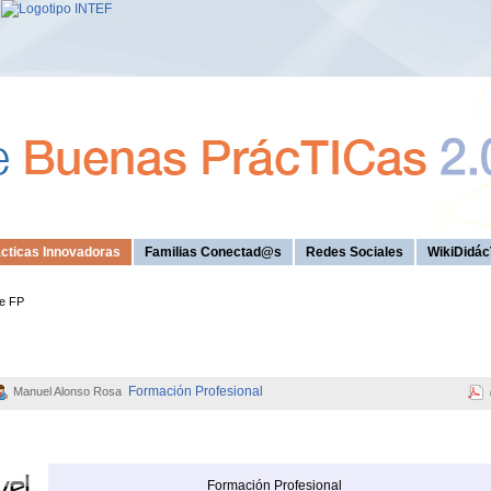
cticas Innovadoras
Familias Conectad@s
Redes Sociales
WikiDidác
de FP
Formación Profesional
Manuel Alonso Rosa
Formación Profesional