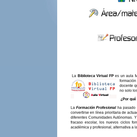
La
B
iblioteca
V
irtual
FP
es un aula M
formación
docente q
no solo lo
¿Por qué 
La
Formación Profesional
ha pasado d
convertirse en línea prioritaria de act
diferentes Comunidades Autónomas. Y d
fracaso escolar, los nuevos ciclos fo
académica y profesional, alternativa a la