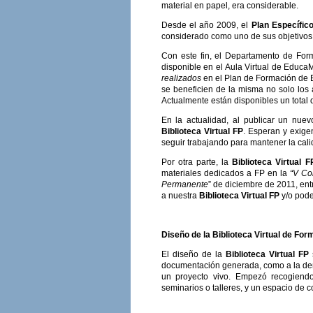
material en papel, era considerable.
Desde el año 2009, el
Plan Específic
considerado como uno de sus objetivos p
Con este fin, el Departamento de For
disponible en el Aula Virtual de EducaM
realizados
en el Plan de Formación de E
se beneficien de la misma no solo los 
Actualmente están disponibles un total
En la actualidad, al publicar un nue
B
iblioteca
V
irtual
FP
. Esperan y exige
seguir trabajando para mantener la cali
Por otra parte, la
B
iblioteca
V
irtual
F
materiales dedicados a FP en la
“
V Con
Permanente
” de diciembre de 2011, en
a nuestra
B
iblioteca
V
irtual
FP
y/o pode
Diseño de la Biblioteca Virtual de For
El diseño de la
B
iblioteca
V
irtual
FP
s
documentación generada, como a la dem
un proyecto vivo. Empezó recogiendo 
seminarios o talleres, y un espacio de 