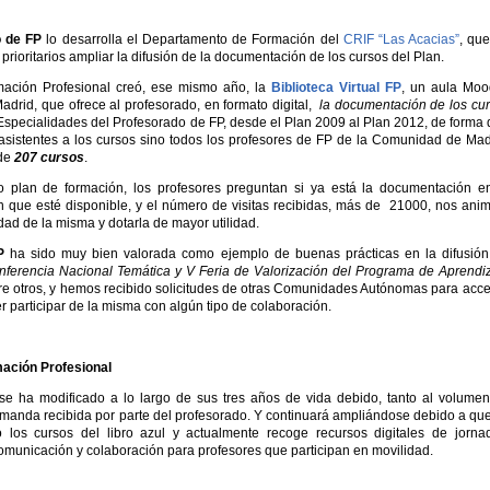
o de FP
lo desarrolla el Departamento de Formación del
CRIF “Las Acacias”
, qu
rioritarios ampliar la difusión de la documentación de los cursos del Plan.
mación Profesional creó, ese mismo año, la
B
iblioteca
V
irtual
FP
,
un aula Moo
adrid, que ofrece al profesorado, en formato digital,
la documentación de los cu
specialidades del Profesorado de FP, desde el Plan 2009 al Plan 2012, de forma
asistentes a los cursos sino todos los profesores de FP de la Comunidad de Mad
 de
207 cursos
.
vo plan de formación, los profesores preguntan si ya está la documentación e
n que esté disponible, y el número de visitas recibidas, más de 21000, nos ani
dad de la misma y dotarla de mayor utilidad.
P
ha sido muy bien valorada como ejemplo de buenas prácticas en la difusió
ferencia Nacional Temática y V Feria de Valorización del Programa de Aprendi
tre otros, y hemos recibido solicitudes de otras Comunidades Autónomas para acc
r participar de la misma con algún tipo de colaboración.
mación Profesional
e ha modificado a lo largo de sus tres años de vida debido, tanto al volume
anda recibida por parte del profesorado. Y continuará ampliándose debido a qu
los cursos del libro azul y actualmente recoge recursos digitales de jorna
comunicación y colaboración para profesores que participan en movilidad.