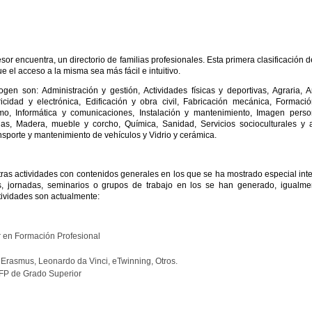
fesor encuentra, un directorio de familias profesionales. Esta primera clasificación d
 el acceso a la misma sea más fácil e intuitivo.
en son: Administración y gestión, Actividades físicas y deportivas, Agraria, A
ricidad y electrónica, Edificación y obra civil, Fabricación mecánica, Formaci
ismo, Informática y comunicaciones, Instalación y mantenimiento, Imagen perso
ias, Madera, mueble y corcho, Química, Sanidad, Servicios socioculturales y 
ansporte y mantenimiento de vehículos y Vidrio y cerámica.
tras actividades con contenidos generales en los que se ha mostrado especial int
, jornadas, seminarios o grupos de trabajo en los se han generado, igualme
tividades son actualmente:
 en Formación Profesional
Erasmus, Leonardo da Vinci, eTwinning, Otros.
 FP de Grado Superior