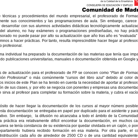
e técnicas y procedimientos del mundo empresarial, el profesorado de Forma
ente sus conocimientos y las programaciones de aula. Sin embargo, carece
desarrollar con sus alumnos actividades didácticas tecnológicamente actualiza
i del alumno, no hay exámenes o programaciones prediseñadas, no hay práct
esorado no puede pasar por alto su actualización que año tras año es “evaluada”
nos a hacer prácticas. Por tanto, resulta imprescindible hacer llegar al profeso
 profesional.
rma individual ha preparado la documentación de las materias que tenía que impar
tando publicaciones universitarias, manuales o documentación obtenida en Google 
s de actualización para el profesorado de FP se conocen como “
Plan de Formac
ión Profesional
” o más comúnmente “cursos del libro azul” debido al color d
os inicios de este Plan se ha tenido en cuenta la necesidad de aportar al profeso
ón de sus clases, y por ello se negocia con ponentes y empresas una documenta
 sirva al profesor para completar su formación sobre la materia, y cubra el vací
ósito de hacer llegar la documentación de los cursos al mayor número posibl
esta documentación se entregaba en papel por duplicado para el asistente y par
tivo. Sin embargo, la difusión no alcanzaba a todo el ámbito de la Comunida
a práctica era relativamente difícil encontrar la documentación, en muchos c
uiera se tenía constancia de su existencia por quedar olvidada en un cajón, o po
partamento hubiera recibido formación en esa materia. Por otra parte, el c
distribución cada año de alrededor de 2500 CD o de una cantidad equivalent