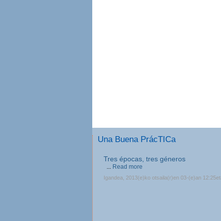
Una Buena PrácTICa
Tres épocas, tres géneros
...
Read more
Igandea, 2013(e)ko otsaila(r)en 03-(e)an 12:25e