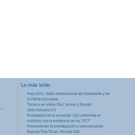
Lo más leído
Aula 2011, Salón Internacional del Estudiante y de
la Oferta Educativa
Técnico en Vídeo Disc Jockey y Sonido
tan
Sello Escuela 2.0
Resultados de la encuesta "¿Es coherente el
currículo con la existencia de las TIC?"
Promoviendo la investigación y seleccionando
Buenas PrácTICas: Revista DIM