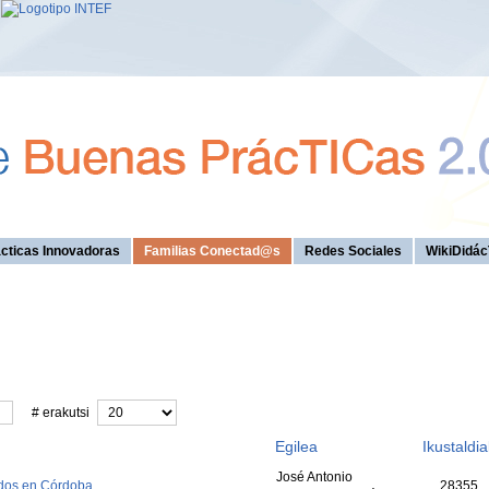
cticas Innovadoras
Familias Conectad@s
Redes Sociales
WikiDidác
# erakutsi
Egilea
Ikustaldia
José Antonio
ados en Córdoba
28355