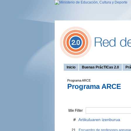
Inicio
Buenas PrácTICas 2.0
Prá
Programa ARCE
Programa ARCE
title Filter
#
Artikuluaren izenburua
21
Encuentro de profesores agrup