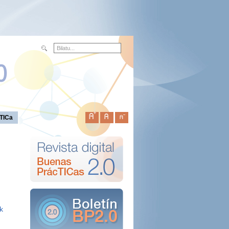
TICa
k