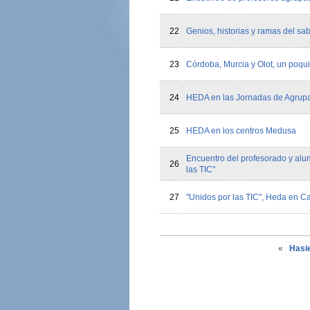
22
Genios, historias y ramas del sa
23
Córdoba, Murcia y Olot, un poqu
24
HEDA en las Jornadas de Agrup
25
HEDA en los centros Medusa
Encuentro del profesorado y alu
26
las TIC"
27
"Unidos por las TIC", Heda en C
«
Hasi