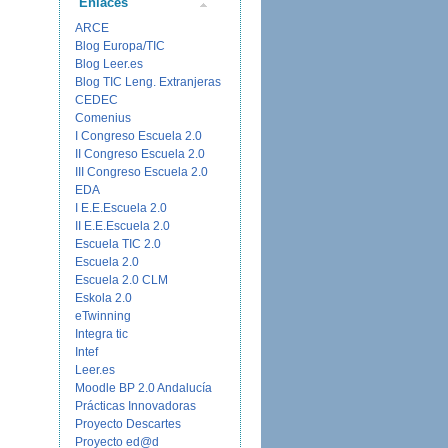
Enlaces
ARCE
Blog Europa/TIC
Blog Leer.es
Blog TIC Leng. Extranjeras
CEDEC
Comenius
I Congreso Escuela 2.0
II Congreso Escuela 2.0
III Congreso Escuela 2.0
EDA
I E.E.Escuela 2.0
II E.E.Escuela 2.0
Escuela TIC 2.0
Escuela 2.0
Escuela 2.0 CLM
Eskola 2.0
eTwinning
Integra tic
Intef
Leer.es
Moodle BP 2.0 Andalucía
Prácticas Innovadoras
Proyecto Descartes
Proyecto ed@d