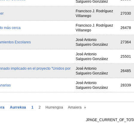
Salgueiro González
Francisco J. Rodríguez
ber
27030
Villanego
Francisco J. Rodríguez
ito más cerca
26478
Villanego
José Antonio
amientos Escolares
27364
Salgueiro González
José Antonio
25501
Salgueiro González
mnado implicado en el proyecto "Unidos por
José Antonio
26485
Salgueiro González
José Antonio
anarias
28339
Salgueiro González
era
Aurrekoa
1
2
Hurrengoa
Amaiera
»
JPAGE_CURRENT_OF_TOT