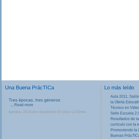
Una Buena PrácTICa
Lo más leído
Aula 2011, Salón
Tres épocas, tres géneros
la Oferta Educat
...
Read more
Técnico en Víde
Igandea, 2013(e)ko otsaila(r)en 03-(e)an 12:25etan
Sello Escuela 2.
Resultados de la
currículo con la 
Promoviendo la 
Buenas PrácTICa