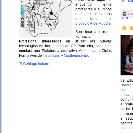
Sevil
encuentro entre
profesores y alumnos
Jos
de los cinco centros
ARCE
que forman el
proyecto Arce-Moodle
.
Son cinco centros de
Formación
Profesional interesados en utilizar las nuevas
tecnologias en los talleres de FP. Para ello, cada uno
montará una Plataforma educativa Moodle para Ciclos
Formativos de
Instalación y Mantenimiento
.
Gehiago irakurri...
de ES
Isidoro
supues
educati
comunic
el prof
se ha 
permane
el seg
centros
coordin