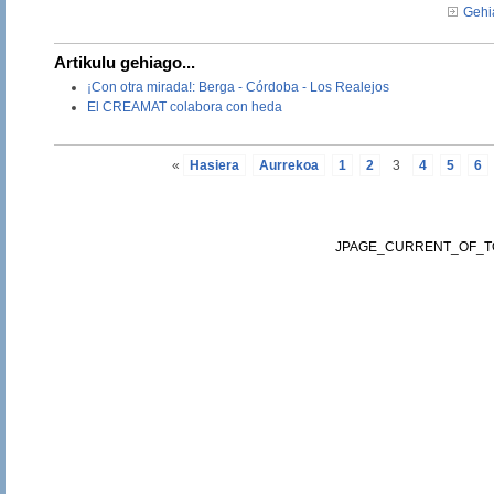
Gehia
Artikulu gehiago...
¡Con otra mirada!: Berga - Córdoba - Los Realejos
El CREAMAT colabora con heda
«
Hasiera
Aurrekoa
1
2
3
4
5
6
JPAGE_CURRENT_OF_T