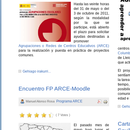
Hasta las veinte horas
del 31 de mayo o del
3 de octubre de 2011,
según la modalidad
por la que se
participe, está abierto
el plazo para solicitar
ayudas destinadas a
promover
Agrupaciones o Redes de Centros Educativos (ARCE)
centro
para la realización y puesta en práctica de proyectos
Columb
comunes.
de Lle
que act
El pro
Gehiago irakurri...
sentíam
la tare
tiempo
Encuentro FP ARCE-Moodle
posibil
comunic
edad e 
Programa ARCE
Manuel Alonso Rosa
Gehia
( 7 Votes )
Cart
El pasado mes de
mayo tuvo lugar el