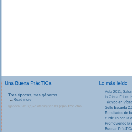
Una Buena PrácTICa
Lo más leído
Aula 2011, Salón
Tres épocas, tres géneros
la Oferta Educat
...
Read more
Técnico en Víde
Igandea, 2013(e)ko otsaila(r)en 03-(e)an 12:25etan
Sello Escuela 2.
Resultados de la
currículo con la 
Promoviendo la 
Buenas PrácTICa