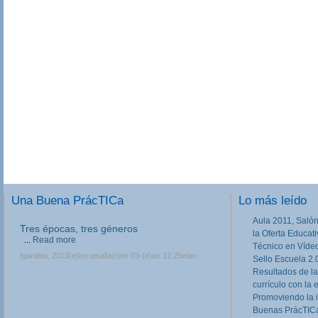
Una Buena PrácTICa
Lo más leído
Aula 2011, Salón
Tres épocas, tres géneros
la Oferta Educat
...
Read more
Técnico en Víde
Igandea, 2013(e)ko otsaila(r)en 03-(e)an 12:25etan
Sello Escuela 2.
Resultados de la
currículo con la 
Promoviendo la 
Buenas PrácTICa