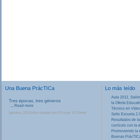
Una Buena PrácTICa
Lo más leído
Aula 2011, Salón
Tres épocas, tres géneros
la Oferta Educat
...
Read more
Técnico en Víde
Igandea, 2013(e)ko otsaila(r)en 03-(e)an 12:25etan
Sello Escuela 2.
Resultados de la
currículo con la 
Promoviendo la 
Buenas PrácTICa