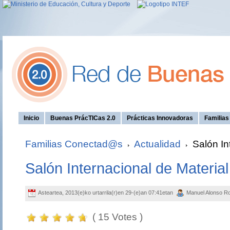
Inicio
Buenas PrácTICas 2.0
Prácticas Innovadoras
Familia
Familias Conectad@s
Actualidad
Salón In
Salón Internacional de Materia
Asteartea, 2013(e)ko urtarrila(r)en 29-(e)an 07:41etan
Manuel Alonso R
( 15 Votes )