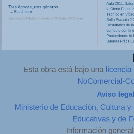
Aula 2011, Salón
Tres épocas, tres géneros
la Oferta Educat
...
Read more
Técnico en Víde
Igandea, 2013(e)ko otsaila(r)en 03-(e)an 12:25etan
Sello Escuela 2.
Resultados de la
currículo con la 
Promoviendo la 
Buenas PrácTICa
Esta obra está bajo una
licenci
NoComercial-Com
Aviso lega
Ministerio de Educación, Cultura y
Educativas y de F
Información general