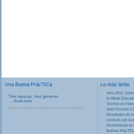
Una Buena PrácTICa
Lo más leído
Aula 2011, Salón
Tres épocas, tres géneros
la Oferta Educat
...
Read more
Técnico en Víde
Igandea, 2013(e)ko otsaila(r)en 03-(e)an 12:25etan
Sello Escuela 2.
Resultados de la
currículo con la 
Promoviendo la 
Buenas PrácTICa