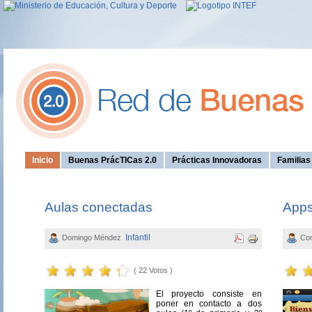
Inicio
Buenas PrácTICas 2.0
Prácticas Innovadoras
Familia
Aulas conectadas
Apps
Infantil
Domingo Méndez
Con
( 22 Votos )
El proyecto consiste en
poner en contacto a dos