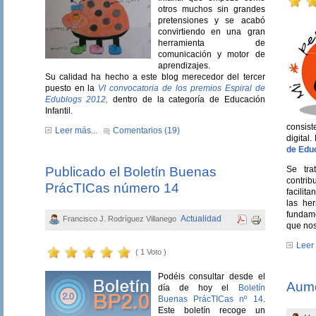
otros muchos sin grandes
pretensiones y se acabó
convirtiendo en una gran
herramienta de
comunicación y motor de
aprendizajes.
Su calidad ha hecho a este blog merecedor del tercer
puesto en la
VI convocatoria de los premios Espiral de
Edublogs 2012,
dentro de la categoría de Educación
Infantil.
consist
Leer más...
Comentarios (19)
digital
de Educ
Se tra
Publicado el Boletín Buenas
contribu
PrácTICas número 14
facilit
las he
fundame
Actualidad
Francisco J. Rodríguez Villanego
que no
Leer 
( 1 Voto )
Podéis consultar desde el
Aum
día de hoy el
Boletín
Buenas PrácTICas nº 14
.
Este boletín recoge un