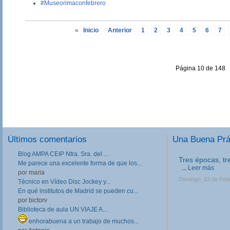
#Museorimaconfebrero
«
Inicio
Anterior
1
2
3
4
5
6
7
Página 10 de 148
Últimos comentarios
Una Buena Pr
Blog AMPA CEIP Ntra. Sra. del ...
Tres épocas, tr
Me parece una excelente forma de que los...
...
Leer más
por maria
Domingo, 03 de Feb
Técnico en Vídeo Disc Jockey y...
En qué institutos de Madrid se pueden cu...
por bictorv
Biblioteca de aula UN VIAJE A...
enhorabuena a un trabajo de muchos...