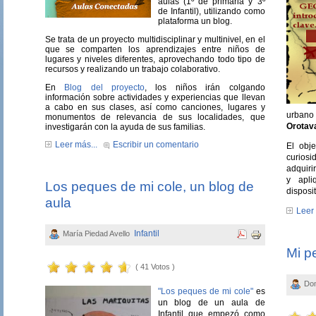
aulas (1º de primaria y 3º
de Infantil), utilizando como
plataforma un blog.
Se trata de un proyecto multidisciplinar y multinivel, en el
que se comparten los aprendizajes entre niños de
lugares y niveles diferentes, aprovechando todo tipo de
recursos y realizando un trabajo colaborativo.
En
Blog del proyecto
, los niños irán colgando
información sobre actividades y experiencias que llevan
a cabo en sus clases, así como canciones, lugares y
urbano 
monumentos de relevancia de sus localidades, que
Orotava
investigarán con la ayuda de sus familias.
Leer más...
Escribir un comentario
El obje
curios
adquiri
y apli
Los peques de mi cole, un blog de
disposi
aula
Leer 
Infantil
María Piedad Avello
Mi pe
( 41 Votos )
Do
"Los peques de mi cole"
es
un blog de un aula de
Infantil que empezó como