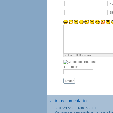
No
Si
Restan:
10000
símbolos
Refrescar
Enviar
Últimos comentarios
Blog AMPA CEIP Ntra. Sra. del ...
Me parece una excelente forma de que los.