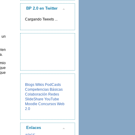
BP 2.0 en Twitter
Cargando Tweets ...
e un
elen
a.
emio
 que
 que
Blogs
Wikis
PodCasts
Competencias Básicas
Colaboración
Redes
SlideShare
YouTube
Moodle
Concursos
Web
2.0
Enlaces