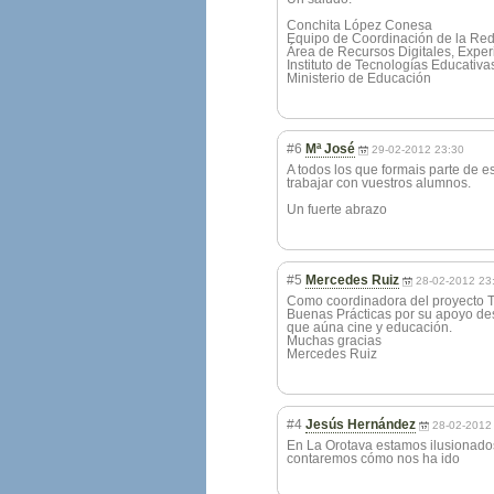
Conchita López Conesa
Equipo de Coordinación de la Re
Área de Recursos Digitales, Expe
Instituto de Tecnologías Educativa
Ministerio de Educación
#6
Mª José
29-02-2012 23:30
A todos los que formais parte de es
trabajar con vuestros alumnos.
Un fuerte abrazo
#5
Mercedes Ruiz
28-02-2012 23
Como coordinadora del proyecto TRI
Buenas Prácticas por su apoyo des
que aúna cine y educación.
Muchas gracias
Mercedes Ruiz
#4
Jesús Hernández
28-02-2012
En La Orotava estamos ilusionado
contaremos cómo nos ha ido