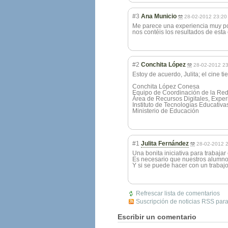
#3
Ana Municio
28-02-2012 23:20
Me parece una experiencia muy pos
nos contéis los resultados de esta
#2
Conchita López
28-02-2012 23
Estoy de acuerdo, Julita; el cine 
Conchita López Conesa
Equipo de Coordinación de la Re
Área de Recursos Digitales, Expe
Instituto de Tecnologías Educativa
Ministerio de Educación
#1
Julita Fernández
28-02-2012 
Una bonita iniciativa para trabajar 
Es necesario que nuestros alumnos 
Y si se puede hacer con un trabaj
Refrescar lista de comentarios
Suscripción de noticias RSS para
Escribir un comentario