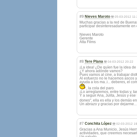
#9
Nieves Maroto
05-03-2012 11:
Muchas gracias a la red de Buenas 
participar desinteresadame
nte en 
Nieves Maroto
Gerente
Alta Films
#8
Tere Plana
04-03-2012 20:22
¡La idea! ¿De quíen fue la idea de
¿Y ahora adónde vamos?
Pues vamos al cine, a trabajar disf
Al esfuerzo no le hacemos ascos y e
ayuda a los ma..i... deberes, el cor
, la cola del paro.
¡Lo arreglaremos, entre todas y, ta
Y a seguir Ana, Julita, Jesús y ese
dones", ella es ella y los demás en
Un abrazo y gracias por dejarme... 
#7
Conchita López
02-03-2012 19
Gracias a Ana Municio, Jesús Hern
actividades, que creemos necesaria
Un saludo.