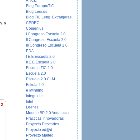
ARCE
Blog Europa/TIC
Blog Leer.es
Blog TIC Leng. Extranjeras
CEDEC
 y a
Comenius
I Congreso Escuela 2.0
II Congreso Escuela 2.0
III Congreso Escuela 2.0
EDA
I E.E.Escuela 2.0
II E.E.Escuela 2.0
Escuela TIC 2.0
Escuela 2.0
Escuela 2.0 CLM
Eskola 2.0
eTwinning
Integra tic
Intef
-2
Leer.es
Moodle BP 2.0 Andalucía
Prácticas Innovadoras
Proyecto Descartes
Proyecto ed@d
Proyecto Malted