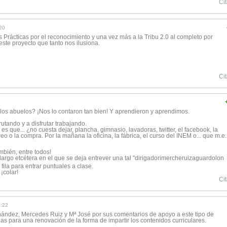
Cit
20
Prácticas por el reconocimiento y una vez más a la Tribu 2.0 al completo por
este proyecto que tanto nos ilusiona.
Cit
 los abuelos? ¡Nos lo contaron tan bien! Y aprendieron y aprendimos.
rutando y a disfrutar trabajando.
s que... ¿no cuesta dejar, plancha, gimnasio, lavadoras, twitter, el facebook, la
reo o la compra. Por la mañana la oficina, la fábrica, el curso del INEM o... que m.e..
mbién, entre todos!
 largo etcétera en el que se deja entrever una tal "dirigadorimerch
eruizaguardolon
 fila para entrar puntuales a clase.
¡colar!
Cit
:22
ández, Mercedes Ruiz y Mª José por sus comentarios de apoyo a este tipo de
s para una renovación de la forma de impartir los contenidos curriculares.