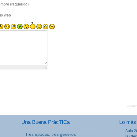
mbre (requerido)
tio web
JComm
Una Buena PrácTICa
Lo más 
Aula 2
III Jornadas de movilidad europea en
..
la Ofe