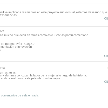
itiva implicar a las madres en este proyecto audiovisual, estamos deseando que
 experiencias.
Cit
:20
tiene mucho que decir en temas como éste. Gracias por tu comentario.
d de Buenas PrácTICas 2.0
rimentación e Innovación
s
Cit
22:57
en las aulas.
y alumnas conozcan la labor de la mujer a lo largo de la historia.
o audiovisual como esta película, mucho mejor.
Cit
 comentarios de esta entrada.