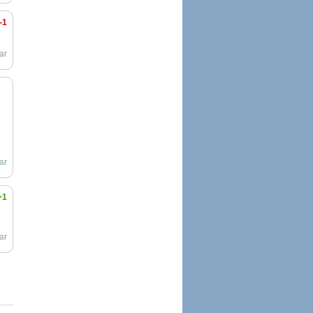
-1
ar
ar
+1
ar