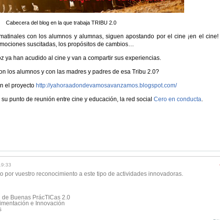
Cabecera del blog en la que trabaja TRIBU 2.0
matinales con los alumnos y alumnas, siguen apostando por el cine ¡en el cine!
 emociones suscitadas, los propósitos de cambios…
z ya han acudido al cine y van a compartir sus experiencias.
on los alumnos y con las madres y padres de esa Tribu 2.0?
en el proyecto
http://
yahoraadondevamosavanzamos.
blogspot.com/
n su punto de reunión entre cine y educación, la red social
Cero en conducta
.
19:33
o por vuestro reconocimiento a este tipo de actividades innovadoras.
d de Buenas PrácTICas 2.0
rimentación e Innovación
s