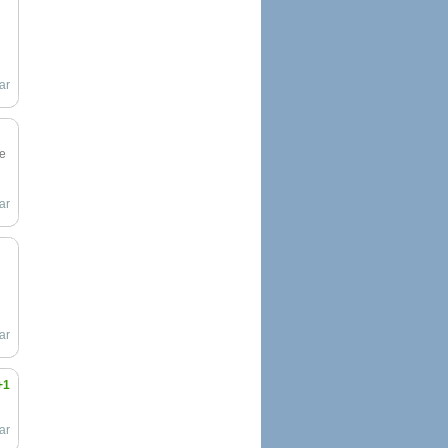
ar
de
ar
ar
+1
ar