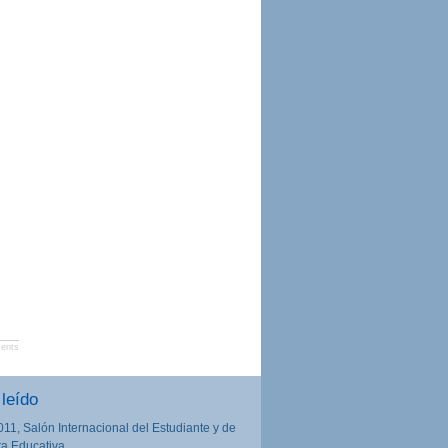
ents
leído
011, Salón Internacional del Estudiante y de
rta Educativa