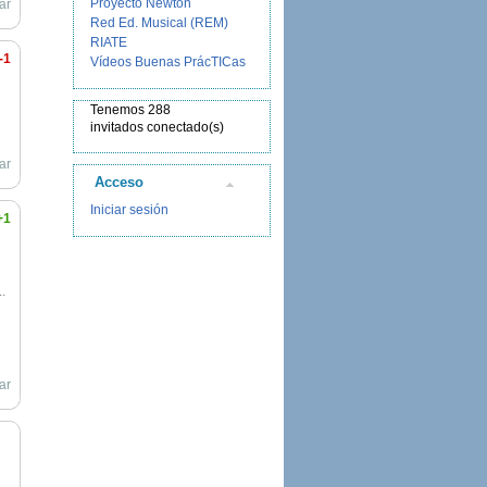
Proyecto Newton
ar
Red Ed. Musical (REM)
RIATE
-1
Vídeos Buenas PrácTICas
Tenemos 288
invitados conectado(s)
ar
Acceso
Iniciar sesión
+1
.
ar