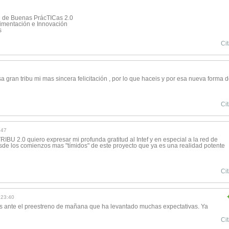
d de Buenas PrácTICas 2.0
rimentación e Innovación
s
Cit
a gran tribu mi mas sincera felicitación , por lo que haceis y por esa nueva forma 
Cit
:47
BU 2.0 quiero expresar mi profunda gratitud al Intef y en especial a la red de
de los comienzos mas "tímidos" de este proyecto que ya es una realidad potente
Cit
 23:40
s ante el preestreno de mañana que ha levantado muchas expectativas. Ya
Cit