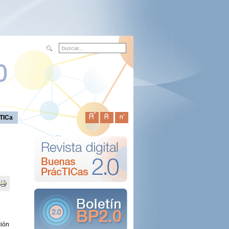
TICa
ción