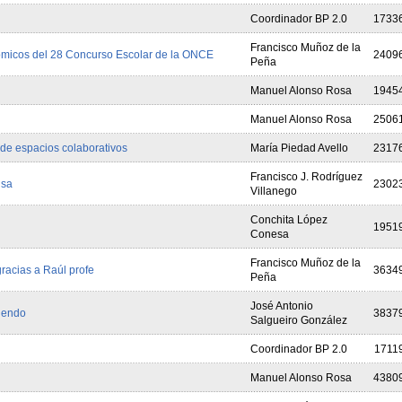
Coordinador BP 2.0
1733
Francisco Muñoz de la
ómicos del 28 Concurso Escolar de la ONCE
2409
Peña
Manuel Alonso Rosa
1945
Manuel Alonso Rosa
2506
 de espacios colaborativos
María Piedad Avello
2317
Francisco J. Rodríguez
usa
2302
Villanego
Conchita López
1951
Conesa
Francisco Muñoz de la
racias a Raúl profe
3634
Peña
José Antonio
diendo
3837
Salgueiro González
Coordinador BP 2.0
1711
Manuel Alonso Rosa
4380