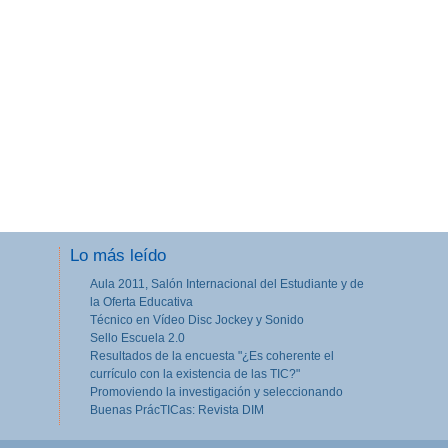
Lo más leído
Aula 2011, Salón Internacional del Estudiante y de
la Oferta Educativa
Técnico en Vídeo Disc Jockey y Sonido
Sello Escuela 2.0
Resultados de la encuesta "¿Es coherente el
currículo con la existencia de las TIC?"
Promoviendo la investigación y seleccionando
Buenas PrácTICas: Revista DIM