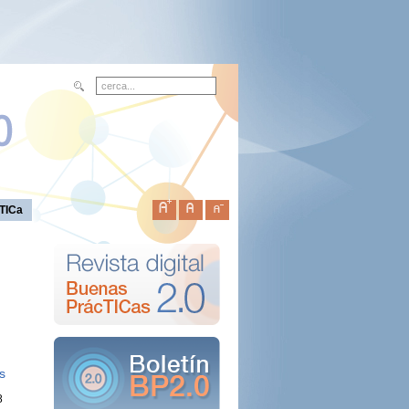
TICa
s
8