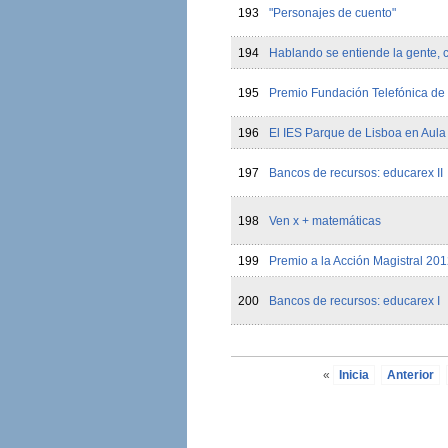
193
"Personajes de cuento"
194
Hablando se entiende la gente, c
195
Premio Fundación Telefónica de
196
El IES Parque de Lisboa en Aula
197
Bancos de recursos: educarex II
198
Ven x + matemáticas
199
Premio a la Acción Magistral 201
200
Bancos de recursos: educarex I
«
Inicia
Anterior