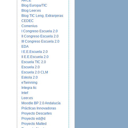
ARCE
Blog Europa/TIC
Blog Leer.es
Blog TIC Leng. Extranjeras
CEDEC
Comenius
I Congreso Escuela 2.0
II Congreso Escuela 2.0
III Congreso Escuela 2.0
EDA
I E.E.Escuela 2.0
II E.E.Escuela 2.0
Escuela TIC 2.0
Escuela 2.0
Escuela 2.0 CLM
Eskola 2.0
eTwinning
Integra tic
Intef
Leer.es
Moodle BP 2.0 Andalucía
Prácticas Innovadoras
Proyecto Descartes
Proyecto ed@d
Proyecto Malted