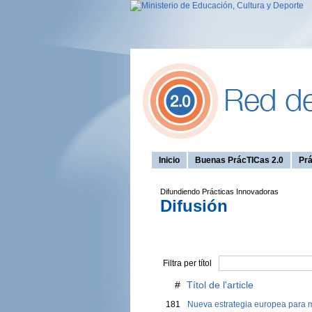
Inicio
Buenas PrácTICas 2.0
Prá
Difundiendo Prácticas Innovadoras
Difusión
Filtra per títol
#
Títol de l'article
181
Nueva estrategia europea para m