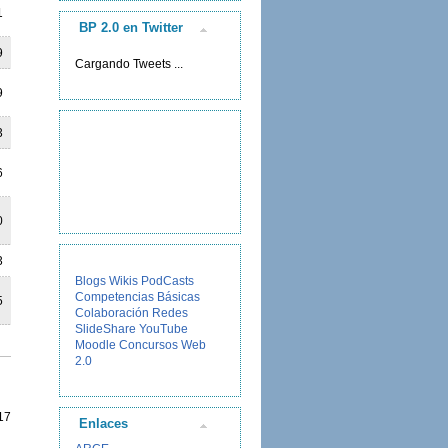
1
BP 2.0 en Twitter
9
Cargando Tweets ...
9
3
6
0
3
Blogs
Wikis
PodCasts
Competencias Básicas
5
Colaboración
Redes
SlideShare
YouTube
Moodle
Concursos
Web
2.0
17
Enlaces