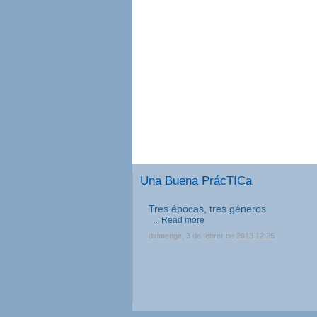
Una Buena PrácTICa
Tres épocas, tres géneros
...
Read more
diumenge, 3 de febrer de 2013 12:25