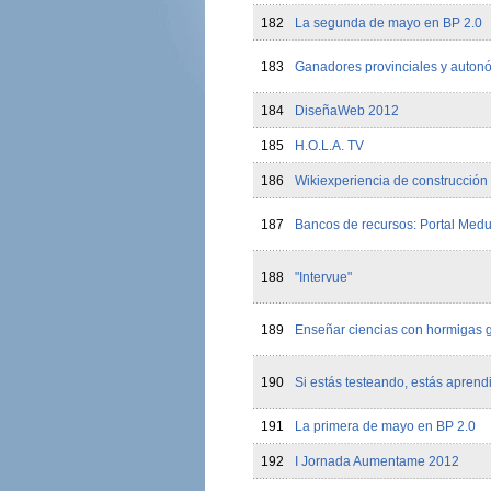
182
La segunda de mayo en BP 2.0
183
Ganadores provinciales y auton
184
DiseñaWeb 2012
185
H.O.L.A. TV
186
Wikiexperiencia de construcción
187
Bancos de recursos: Portal Med
188
"Intervue"
189
Enseñar ciencias con hormigas g
190
Si estás testeando, estás apren
191
La primera de mayo en BP 2.0
192
I Jornada Aumentame 2012