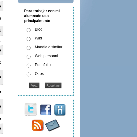
6
Para trabajar con mi
alumnado uso
6
principalmente
Blog
4
Wiki
1
Moodle o similar
6
Web personal
3
Portafolio
Otros
9
9
9
9
9