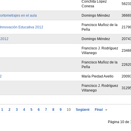
Conchita López
5623
Conesa
ortometrajes en el aula
Domingo Méndez
3666
Francisco Muñoz de la
 Innovación Educativa 2012
2179
Peña
 2012
Domingo Méndez
2074
Francisco J. Rodríguez
2346
Villanego
Francisco Muñoz de la
2262
Peña
2
María Piedad Avello
2009
Francisco J. Rodríguez
3129
Villanego
1
2
3
4
5
6
7
8
9
10
Següent
Final
»
Pàgina 10 de 