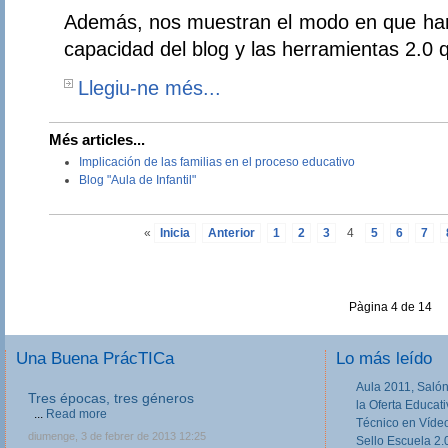
Además, nos muestran el modo en que han
capacidad del blog y las herramientas 2.0
Llegiu-ne més...
Més articles...
Implicación de las familias en el proceso educativo
Blog "Aula de Infantil"
«
Inicia
Anterior
1
2
3
4
5
6
7
Pàgina 4 de 14
Una Buena PrácTICa
Lo más leído
Aula 2011, Salón
Tres épocas, tres géneros
la Oferta Educat
...
Read more
Técnico en Víde
diumenge, 3 de febrer de 2013 12:25
Sello Escuela 2.