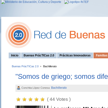
Inicio
Buenas PrácTICas 2.0
Prácticas Innovadoras
Familia
Buenas PrácTICas 2.0
Bachillerato
"Somos de griego; somos dife
Bachillerato
Conchita López Conesa
( 44 Votes )