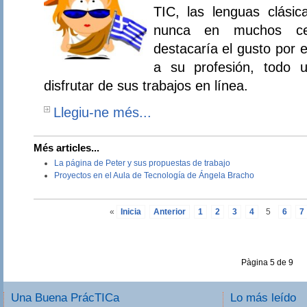
TIC, las lenguas clási
nunca en muchos cen
destacaría el gusto por e
a su profesión, todo 
disfrutar de sus trabajos en línea.
Llegiu-ne més...
Més articles...
La página de Peter y sus propuestas de trabajo
Proyectos en el Aula de Tecnología de Ángela Bracho
«
Inicia
Anterior
1
2
3
4
5
6
7
Pàgina 5 de 9
Una Buena PrácTICa
Lo más leído