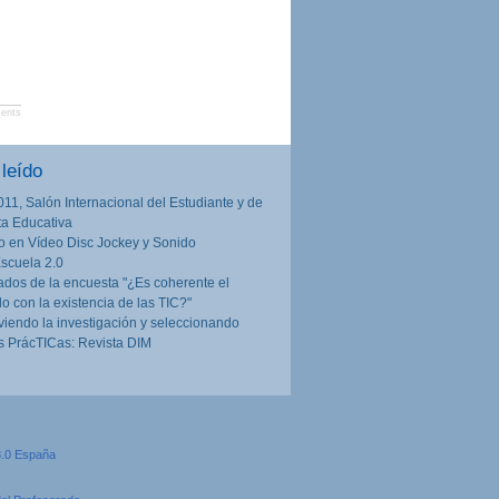
ents
leído
011, Salón Internacional del Estudiante y de
rta Educativa
o en Vídeo Disc Jockey y Sonido
Escuela 2.0
ados de la encuesta "¿Es coherente el
lo con la existencia de las TIC?"
iendo la investigación y seleccionando
 PrácTICas: Revista DIM
3.0 España