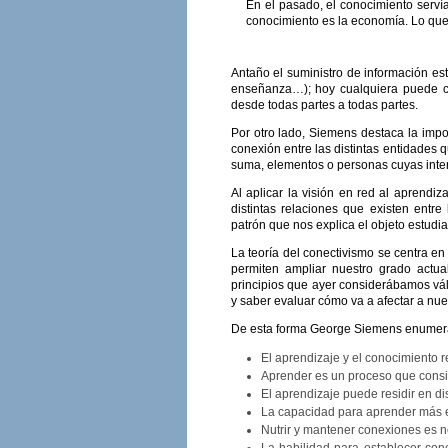
En el pasado, el conocimiento servía
conocimiento es la economía. Lo que 
Antaño el suministro de información e
enseñanza…); hoy cualquiera puede cre
desde todas partes a todas partes.
Por otro lado, Siemens destaca la imp
conexión entre las distintas entidades 
suma, elementos o personas cuyas inte
Al aplicar la visión en red al aprendi
distintas relaciones que existen entre
patrón que nos explica el objeto estudia
La teoría del conectivismo se centra e
permiten ampliar nuestro grado actua
principios que ayer considerábamos váli
y saber evaluar cómo va a afectar a nue
De esta forma George Siemens enumera 
El aprendizaje y el conocimiento 
Aprender es un proceso que consis
El aprendizaje puede residir en d
La capacidad para aprender más es
Nutrir y mantener conexiones es ne
La habilidad para establecer con