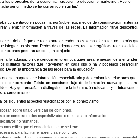
 a los propósitos de la economía –creación, producción y marketing-. Hoy, el
solía ser un medio se ha convertido en un fin.”
staba concentrado en pocas manos (gobiernos, medios de comunicación, sistema
ar y emitir información a través de las redes. La información fluye descontro
ortancia del enfoque de redes para entender los sistemas. Una red no es más qu
que integran un sistema. Redes de ordenadores, redes energéticas, redes sociales
rconexiones generan un todo, un conjunto.
zaje, a la adquisición de conocimiento en cualquier área, empezamos a entender
 los distintos factores que intervienen en cada disciplina y podemos desarrolla
do. De ahí la importancia de las redes para la educación.
n conectar paquetes de información especializada y determinar las relaciones que
l de conocimiento. Existe un constante flujo de información nueva que altera
dos. Hay que enseñar a distinguir entre la información relevante y la intrascende
stro conocimiento.
los siguientes aspectos relacionados con el conectivismo:
reposan sobre una diversidad de opiniones.
te en conectar nodos especializados o recursos de información.
ispositivos no humanos.
 más crítica que el conocimiento que se tiene.
cesario para facilitar el aprendizaje continuo.
exiones entre distintos campos, ideas y conceptos es una competencia esencial