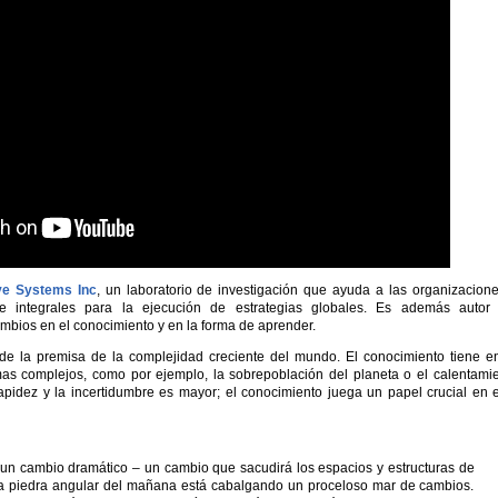
ve Systems Inc
, un laboratorio de investigación que ayuda a las organizacion
aje integrales para la ejecución de estrategias globales. Es además autor
mbios en el conocimiento y en la forma de aprender.
de la premisa de la complejidad creciente del mundo. El conocimiento tiene e
emas complejos, como por ejemplo, la sobrepoblación del planeta o el calentami
pidez y la incertidumbre es mayor; el conocimiento juega un papel crucial en 
un cambio dramático – un cambio que sacudirá los espacios y estructuras de
 la piedra angular del mañana está cabalgando un proceloso mar de cambios.