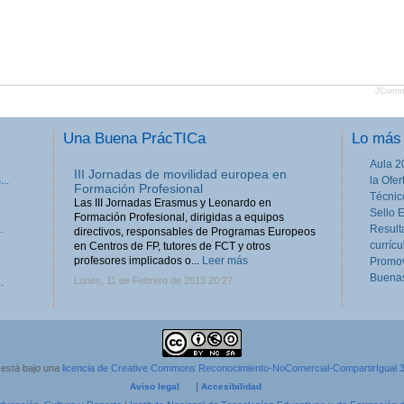
JComm
Una Buena PrácTICa
Lo más 
Aula 2
III Jornadas de movilidad europea en
..
la Ofe
Formación Profesional
Técnic
Las III Jornadas Erasmus y Leonardo en
Sello 
Formación Profesional, dirigidas a equipos
.
Result
directivos, responsables de Programas Europeos
currícu
en Centros de FP, tutores de FCT y otros
profesores implicados o...
Leer más
Promov
Buenas
Lunes, 11 de Febrero de 2013 20:27
.
 está bajo una
licencia de Creative Commons Reconocimiento-NoComercial-CompartirIgual 
|
Aviso legal
Accesibilidad