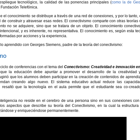
espliegue tecnológico, la calidad de las ponencias principales (
como la de
Geo
a Fundación Telefónica.
e el conocimiento se distribuye a través de una red de conexiones, y por lo tanto,
 de construir y atravesar esas redes. El conectivismo comparte con otras teorías
ento no se adquiere, sino que se tratara de un objeto. El conocimiento conectiv
 intencional, y es inherente, no representativa. El conocimiento es, según esta teo
 formadas por acciones y la experiencia.
lo aprendido con Georges Siemens, padre de la teoría del conectivismo:
smo
ciclo de conferencias con el tema del
Conectivismo: Creatividad e innovación e
 que la educación debe apuntar a promover el desarrollo de la creatividad 
ugirió que los alumnos deben participar en la creación de contenidos de aprendi
dan creando algo nuevo. El sistema educativo actual reduce las capacida
 resaltó que la tecnología en el aula permite que el estudiante sea co-cread
nteligencia no reside en el cerebro de una persona sino en sus conexiones con
s aspectos que describe su teoría del Conectivismo, en la cual la estructura
lizándose y enriqueciéndose permanentemente.