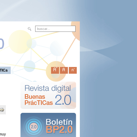
TICa
 muy