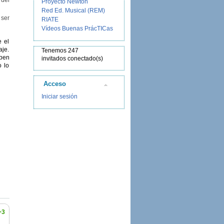
Proyecto Newton
Red Ed. Musical (REM)
 ser
RIATE
Vídeos Buenas PrácTICas
e el
aje.
Tenemos 247
eben
invitados conectado(s)
o lo
Acceso
Iniciar sesión
+3