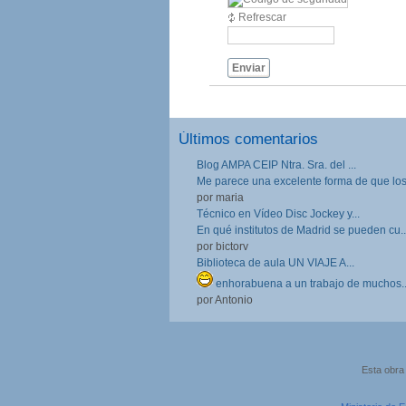
Refrescar
Enviar
Últimos comentarios
Blog AMPA CEIP Ntra. Sra. del ...
Me parece una excelente forma de que los.
por maria
Técnico en Vídeo Disc Jockey y...
En qué institutos de Madrid se pueden cu..
por bictorv
Biblioteca de aula UN VIAJE A...
enhorabuena a un trabajo de muchos..
por Antonio
Esta obra