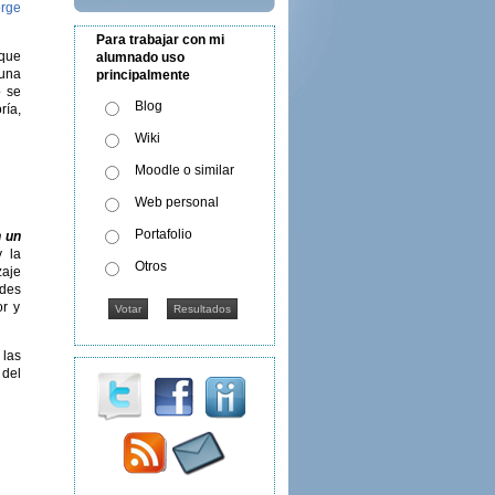
rge
Para trabajar con mi
 que
alumnado uso
 una
principalmente
o se
Blog
ría,
Wiki
Moodle o similar
Web personal
Portafolio
n un
y la
Otros
zaje
des
or y
 las
 del