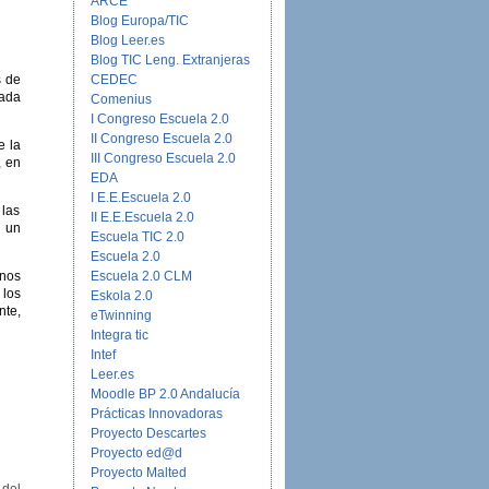
ARCE
Blog Europa/TIC
Blog Leer.es
Blog TIC Leng. Extranjeras
s de
CEDEC
lada
Comenius
I Congreso Escuela 2.0
II Congreso Escuela 2.0
e la
III Congreso Escuela 2.0
, en
EDA
I E.E.Escuela 2.0
 las
II E.E.Escuela 2.0
r un
Escuela TIC 2.0
Escuela 2.0
 nos
Escuela 2.0 CLM
 los
Eskola 2.0
nte,
eTwinning
Integra tic
Intef
Leer.es
Moodle BP 2.0 Andalucía
Prácticas Innovadoras
Proyecto Descartes
Proyecto ed@d
Proyecto Malted
 del