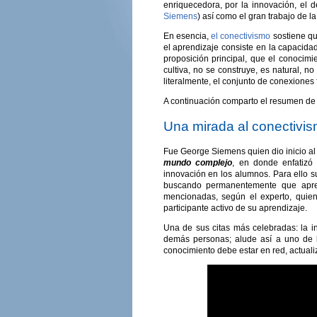
enriquecedora, por la innovación, el d
Siemens
) así como el gran trabajo de l
En esencia,
el conectivismo
sostiene qu
el aprendizaje consiste en la capacidad
proposición principal, que el conocimi
cultiva, no se construye, es natural, no
literalmente, el conjunto de conexiones
A continuación comparto el resumen de 
Una mirada al conectivi
Fue George Siemens quien dio inicio al 
mundo complejo
, en donde enfatizó
innovación en los alumnos. Para ello s
buscando permanentemente que apren
mencionadas, según el experto, quien
participante activo de su aprendizaje.
Una de sus citas más celebradas: la i
demás personas; alude así a uno de lo
conocimiento debe estar en red, actua