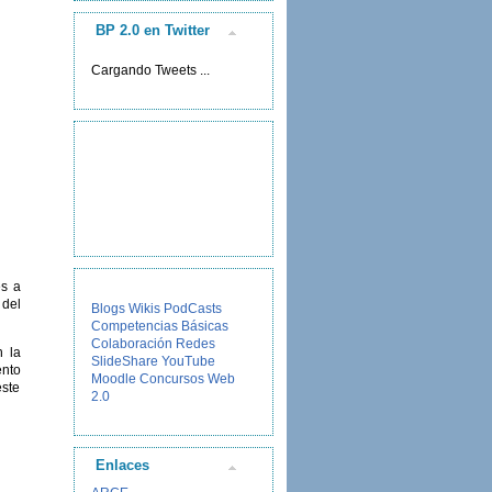
BP 2.0 en Twitter
Cargando Tweets ...
es a
 del
Blogs
Wikis
PodCasts
Competencias Básicas
Colaboración
Redes
n la
SlideShare
YouTube
ento
Moodle
Concursos
Web
este
2.0
Enlaces