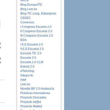
ARCE
Blog Europa/TIC
Blog Leer.es
Blog TIC Leng. Extranjeras
CEDEC
Comenius
I Congreso Escuela 2.0
II Congreso Escuela 2.0
III Congreso Escuela 2.0
EDA
o
I E.E.Escuela 2.0
o
II E.E.Escuela 2.0
Escuela TIC 2.0
Escuela 2.0
a
a
Escuela 2.0 CLM
Eskola 2.0
eTwinning
Integra tic
Intef
Leer.es
Moodle BP 2.0 Andalucía
Prácticas Innovadoras
Proyecto Descartes
Proyecto ed@d
Proyecto Malted