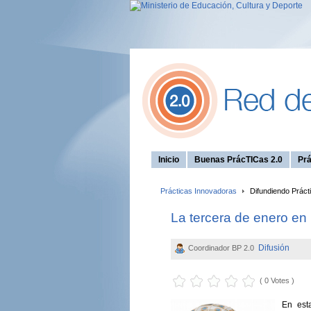
Inicio
Buenas PrácTICas 2.0
Prá
Prácticas Innovadoras
Difundiendo Práct
La tercera de enero en
Difusión
Coordinador BP 2.0
( 0 Votes )
En est