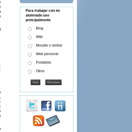
y
y
Para trabajar con mi
a
alumnado uso
s
principalmente
Blog
)
Wiki
Moodle o similar
Web personal
Portafolio
Otros
n
,
y
e
e
s
n