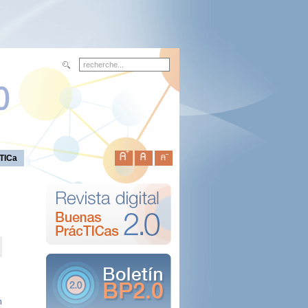
TICa
n