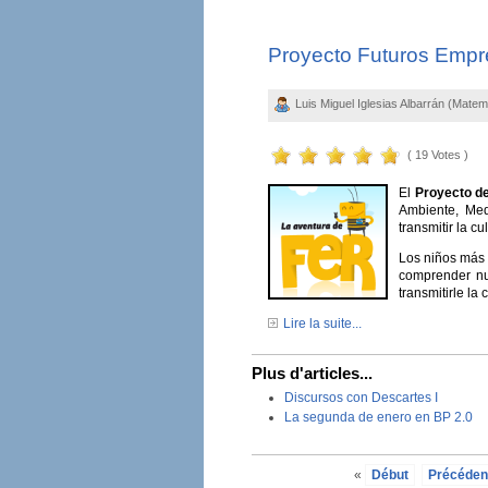
Proyecto Futuros Empr
Luis Miguel Iglesias Albarrán (Matem
( 19 Votes )
El
Proyecto d
Ambiente, Med
transmitir la 
Los niños más
comprender nu
transmitirle l
Lire la suite...
Plus d'articles...
Discursos con Descartes I
La segunda de enero en BP 2.0
«
Début
Précéden