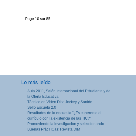
Page 10 sur 85
Lo más leído
Aula 2011, Salón Internacional del Estudiante y de
la Oferta Educativa
Técnico en Vídeo Disc Jockey y Sonido
Sello Escuela 2.0
Resultados de la encuesta "¿Es coherente el
currículo con la existencia de las TIC?"
Promoviendo la investigación y seleccionando
Buenas PrácTICas: Revista DIM