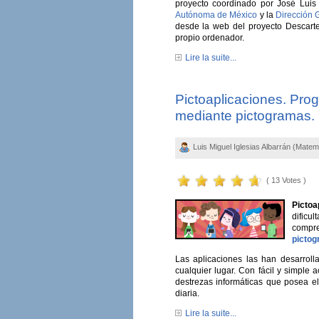
proyecto coordinado por José Luis
Autónoma de México
y la
Dirección 
desde la web del proyecto Descartes
propio ordenador.
Lire la suite...
Pictoaplicaciones. Pro
mediante pictogramas.
Luis Miguel Iglesias Albarrán (Matem
( 13 Votes )
Pictoa
dificu
compr
picto
Las aplicaciones las han desarrol
cualquier lugar. Con fácil y simple
destrezas informáticas que posea e
diaria.
Lire la suite...