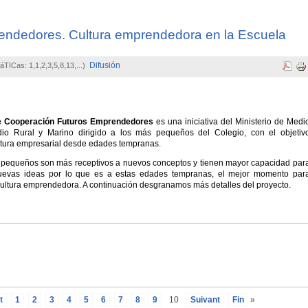
endedores. Cultura emprendedora en la Escuela
Difusión
áTICas: 1,1,2,3,5,8,13,...)
e Cooperación Futuros Emprendedores
es una iniciativa del Ministerio de Medi
io Rural y Marino dirigido a los más pequeños del Colegio, con el objetiv
cultura empresarial desde edades tempranas.
 pequeños son más receptivos a nuevos conceptos y tienen mayor capacidad par
evas ideas por lo que es a estas edades tempranas, el mejor momento par
a cultura emprendedora. A continuación desgranamos más detalles del proyecto.
t
1
2
3
4
5
6
7
8
9
10
Suivant
Fin
»