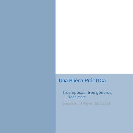
Una Buena PrácTICa
Tres épocas, tres géneros
...
Read more
Dimanche, 03 Février 2013 12:25