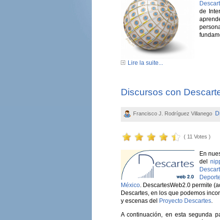
Descart
de Inte
aprend
person
fundam
Lire la suite...
Discursos con Descarte
D
Francisco J. Rodríguez Villanego
( 11 Votes )
En nues
del
nip
Descar
Deport
México
. DescartesWeb2.0 permite (a
Descartes, en los que podemos incorp
y escenas del
Proyecto Descartes
.
A continuación, en esta segunda pa