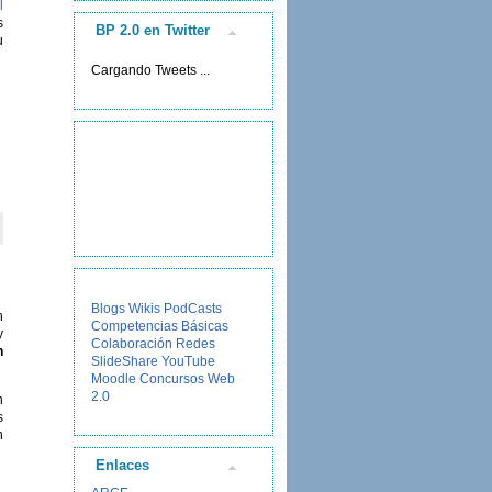
l
s
BP 2.0 en Twitter
u
Cargando Tweets ...
Blogs
Wikis
PodCasts
n
Competencias Básicas
y
Colaboración
Redes
n
SlideShare
YouTube
Moodle
Concursos
Web
2.0
n
s
n
Enlaces