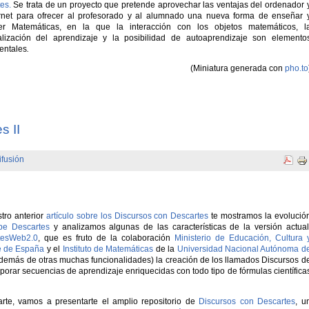
es.
Se trata de un proyecto que pretende aprovechar las ventajas del ordenador 
rnet para ofrecer al profesorado y al alumnado una nueva forma de enseñar 
er Matemáticas, en la que la interacción con los objetos matemáticos, l
alización del aprendizaje y la posibilidad de autoaprendizaje son elemento
entales
.
(Miniatura generada con
pho.to
s II
ifusión
tro anterior
artículo sobre los Discursos con Descartes
te mostramos la evolució
pe Descartes
y analizamos algunas de las características de la versión actual
tesWeb2.0
, que es fruto de la colaboración
Ministerio de Educación, Cultura 
e de España
y el
Instituto de Matemáticas
de la
Universidad Nacional Autónoma d
demás de otras muchas funcionalidades) la creación de los llamados Discursos d
orar secuencias de aprendizaje enriquecidas con todo tipo de fórmulas científica
rte, vamos a presentarte el amplio repositorio de
Discursos con Descartes
, u