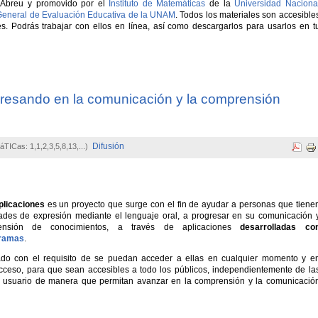
 Abreu y promovido por el
Instituto de Matemáticas
de la
Universidad Naciona
General de Evaluación Educativa de la UNAM
. Todos los materiales son accesible
. Podrás trabajar con ellos en línea, así como descargarlos para usarlos en t
gresando en la comunicación y la comprensión
Difusión
áTICas: 1,1,2,3,5,8,13,...)
plicaciones
es un proyecto que surge con el fin de ayudar a personas que tiene
ltades de expresión mediante el lenguaje oral, a progresar en su comunicación 
ensión de conocimientos, a través de aplicaciones
desarrolladas co
gramas
.
lado con el requisito de se puedan acceder a ellas en cualquier momento y e
 acceso, para que sean accesibles a todo los públicos, independientemente de la
l usuario de manera que permitan avanzar en la comprensión y la comunicació