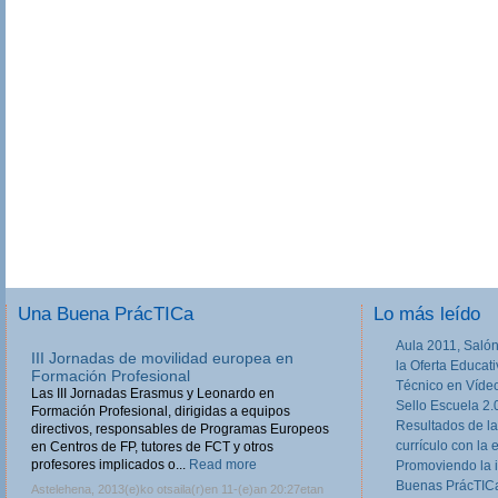
Una Buena PrácTICa
Lo más leído
Aula 2011, Salón
III Jornadas de movilidad europea en
la Oferta Educat
Formación Profesional
Técnico en Víde
Las III Jornadas Erasmus y Leonardo en
Sello Escuela 2.
Formación Profesional, dirigidas a equipos
Resultados de la
directivos, responsables de Programas Europeos
currículo con la 
en Centros de FP, tutores de FCT y otros
profesores implicados o...
Read more
Promoviendo la 
Buenas PrácTICa
Astelehena, 2013(e)ko otsaila(r)en 11-(e)an 20:27etan