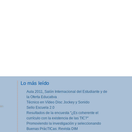
Lo más leído
Aula 2011, Salón Internacional del Estudiante y de
la Oferta Educativa
Técnico en Vídeo Disc Jockey y Sonido
tan
Sello Escuela 2.0
Resultados de la encuesta "¿Es coherente el
currículo con la existencia de las TIC?"
Promoviendo la investigación y seleccionando
Buenas PrácTICas: Revista DIM