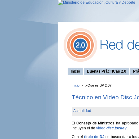
Inicio
Buenas PrácTICas 2.0
Prá
Inicio
¿Qué es BP 2.0?
Técnico en Vídeo Disc J
Actualidad
El
Consejo de Ministros
ha aprobado 
incluyen el de
vídeo
disc jockey
.
Con el
título de DJ
se busca dar a los