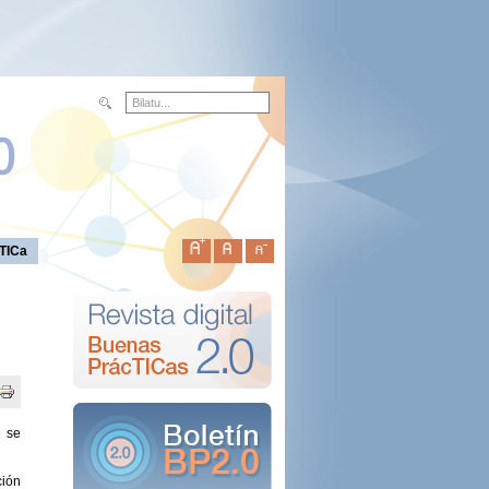
TICa
e se
ción