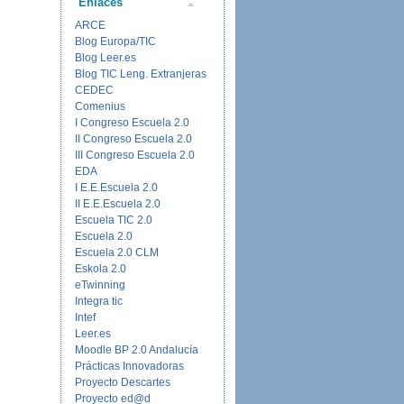
Enlaces
ARCE
Blog Europa/TIC
Blog Leer.es
Blog TIC Leng. Extranjeras
CEDEC
Comenius
I Congreso Escuela 2.0
II Congreso Escuela 2.0
III Congreso Escuela 2.0
EDA
I E.E.Escuela 2.0
II E.E.Escuela 2.0
Escuela TIC 2.0
Escuela 2.0
Escuela 2.0 CLM
Eskola 2.0
eTwinning
Integra tic
Intef
Leer.es
Moodle BP 2.0 Andalucía
Prácticas Innovadoras
Proyecto Descartes
Proyecto ed@d