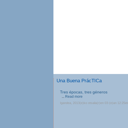
Una Buena PrácTICa
Tres épocas, tres géneros
...
Read more
Igandea, 2013(e)ko otsaila(r)en 03-(e)an 12:25e