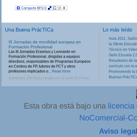
Una Buena PrácTICa
Lo más leído
Aula 2011, Salón
III Jornadas de movilidad europea en
la Oferta Educat
Formación Profesional
Técnico en Víde
Las III Jornadas Erasmus y Leonardo en
Sello Escuela 2.
Formación Profesional, dirigidas a equipos
Resultados de la
directivos, responsables de Programas Europeos
currículo con la 
en Centros de FP, tutores de FCT y otros
profesores implicados o...
Read more
Promoviendo la 
Buenas PrácTICa
Astelehena, 2013(e)ko otsaila(r)en 11-(e)an 20:27etan
Esta obra está bajo una
licenci
NoComercial-Com
Aviso lega