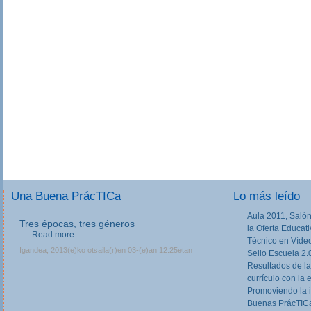
Una Buena PrácTICa
Lo más leído
Aula 2011, Salón
Tres épocas, tres géneros
la Oferta Educat
...
Read more
Técnico en Víde
Igandea, 2013(e)ko otsaila(r)en 03-(e)an 12:25etan
Sello Escuela 2.
Resultados de la
currículo con la 
Promoviendo la 
Buenas PrácTICa