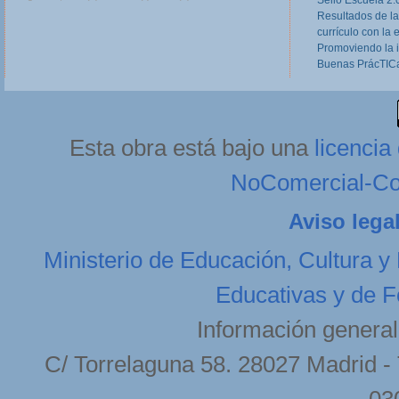
Formación Profesional, dirigidas a equipos
Resultados de la
directivos, responsables de Programas Europeos
currículo con la 
en Centros de FP, tutores de FCT y otros
profesores implicados o...
Read more
Promoviendo la 
Buenas PrácTICa
Astelehena, 2013(e)ko otsaila(r)en 11-(e)an 20:27etan
Esta obra está bajo una
licenci
NoComercial-Com
Aviso lega
Ministerio de Educación, Cultura y
Educativas y de F
Información general
C/ Torrelaguna 58. 28027 Madrid - 
03