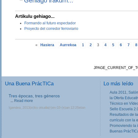
Gehiago irakurri...
Artikulu gehiago...
Formando al futuro espectador
Proyecto del corredor ferroviario
«
Hasiera
Aurrekoa
1
2
3
4
5
6
7
8
JPAGE_CURRENT_OF_T
Una Buena PrácTICa
Lo más leído
Aula 2011, Salón
Tres épocas, tres géneros
la Oferta Educat
...
Read more
Técnico en Víde
Igandea, 2013(e)ko otsaila(r)en 03-(e)an 12:25etan
Sello Escuela 2.
Resultados de la
currículo con la 
Promoviendo la 
Buenas PrácTICa