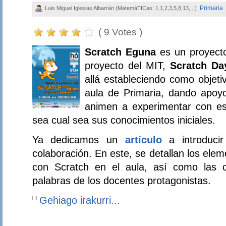
Primaria
Luis Miguel Iglesias Albarrán (MatemáTICas: 1,1,2,3,5,8,13,...)
( 9 Votes )
Scratch Eguna
es un proyecto
proyecto del MIT,
Scratch Da
allá estableciendo como objetiv
aula de Primaria, dando apoy
animen a experimentar con es
sea cual sea sus conocimientos iniciales.
Ya dedicamos un
artículo
a introduci
colaboración. En este, se detallan los ele
con Scratch en el aula, así como las c
palabras de los docentes protagonistas.
Gehiago irakurri...