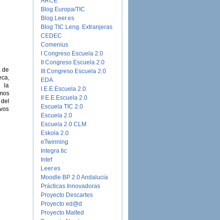
ARCE
Blog Europa/TIC
Blog Leer.es
Blog TIC Leng. Extranjeras
CEDEC
Comenius
I Congreso Escuela 2.0
II Congreso Escuela 2.0
a de
III Congreso Escuela 2.0
eca,
EDA
 la
I E.E.Escuela 2.0
amos
II E.E.Escuela 2.0
 del
Escuela TIC 2.0
evos
Escuela 2.0
Escuela 2.0 CLM
Eskola 2.0
eTwinning
Integra tic
Intef
Leer.es
Moodle BP 2.0 Andalucía
Prácticas Innovadoras
Proyecto Descartes
Proyecto ed@d
Proyecto Malted