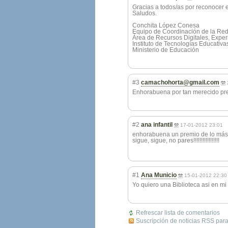
Gracias a todos/as por reconocer e
Saludos.
Conchita López Conesa
Equipo de Coordinación de la Re
Área de Recursos Digitales, Expe
Instituto de Tecnologías Educativa
Ministerio de Educación
#3
camachohorta@gmail.com
Enhorabuena por tan merecido pr
#2
ana infantil
17-01-2012 23:01
enhorabuena un premio de lo más 
sigue, sigue, no pares!!!!!!!!!!
!!!!!!!
#1
Ana Municio
15-01-2012 22:30
Yo quiero una Biblioteca asi en mi 
Refrescar lista de comentarios
Suscripción de noticias RSS para