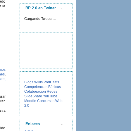
rado
n la
BP 2.0 en Twitter
Cargando Tweets ...
mos
nes
,
tre,
Blogs
Wikis
PodCasts
Competencias Básicas
Colaboración
Redes
SlideShare
YouTube
urar
Moodle
Concursos
Web
gran
2.0
stra
Enlaces
tido