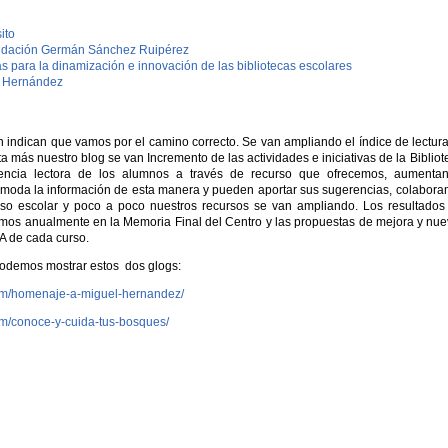
ito
Fundación Germán Sánchez Ruipérez
 para la dinamización e innovación de las bibliotecas escolares
l Hernández
n indican que vamos por el camino correcto. Se van ampliando el índice de lectur
ta más nuestro blog se van Incremento de las actividades e iniciativas de la Bibliot
encia lectora de los alumnos a través de recurso que ofrecemos, aumentan
 cómoda la información de esta manera y pueden aportar sus sugerencias, colabor
aso escolar y poco a poco nuestros recursos se van ampliando. Los resultados
ejamos anualmente en la Memoria Final del Centro y las propuestas de mejora y nu
A de cada curso.
podemos mostrar estos dos glogs:
.com/homenaje-a-miguel-hernandez/
com/conoce-y-cuida-tus-bosques/