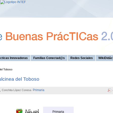
cticas Innovadoras
Familias Conectad@s
Redes Sociales
WikiDidác
del Toboso
ulcinea del Toboso
Primaria
Conchita López Conesa
Primaria