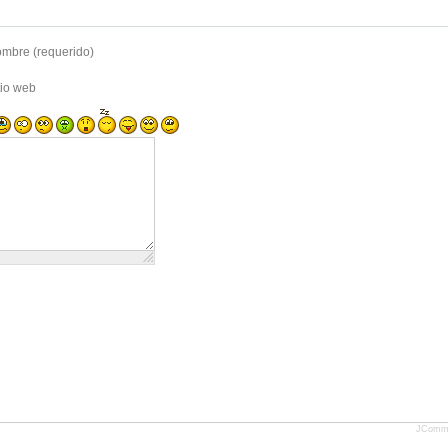
mbre (requerido)
tio web
JComm