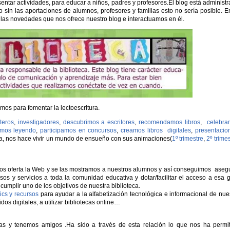
sentar actividades, para educar a niños, padres y profesores.El blog está administ
o sin las aportaciones de alumnos, profesores y familias esto no sería posible. E
las novedades que nos ofrece nuestro blog e interactuamos en él.
os para fomentar la lectoescritura.
riteros
,
investigadores
,
descubrimos a escritores
,
recomendamos libros
,
celebra
amos leyendo
,
participamos en concursos
,
creamos libros digitales
,
presentacio
ta, nos hace vivir un mundo de ensueño con sus animaciones(
1º trimestre
,
2º trimes
os oferta la Web y se las mostramos a nuestros alumnos y así conseguimos aseg
s y servicios a toda la comunidad educativa y dotar/facilitar el acceso a esa 
cumplir uno de los objetivos de nuestra biblioteca.
tics y recursos
para ayudar a la alfabetización tecnológica e informacional de nue
os digitales, a utilizar bibliotecas online…
cas y tenemos amigos .Ha sido a través de esta relación lo que nos ha permi