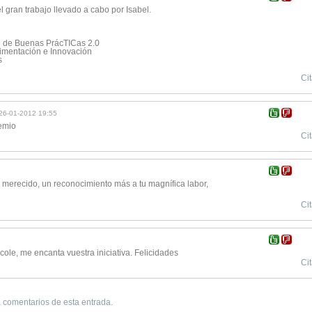
l gran trabajo llevado a cabo por Isabel.
d de Buenas PrácTICas 2.0
rimentación e Innovación
s
Cit
26-01-2012 19:55
emio
Cit
merecido, un reconocimiento más a tu magnífica labor,
Cit
cole, me encanta vuestra iniciativa. Felicidades
Cit
 comentarios de esta entrada.