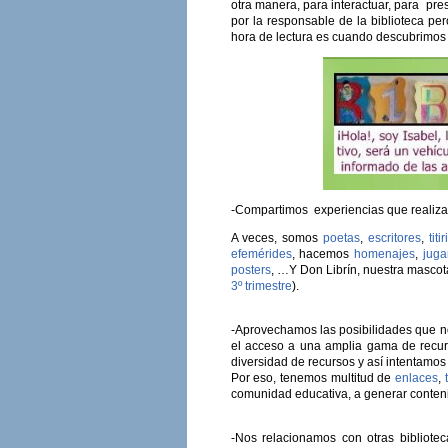
otra manera, para interactuar, para pre
por la responsable de la biblioteca per
hora de lectura es cuando descubrimos 
-Compartimos experiencias que realizam
A veces, somos
poetas
,
escritores
,
titi
efemérides
, hacemos
homenajes
,
jug
posters
, …Y Don Librín, nuestra masco
3º trimestre
).
-Aprovechamos las posibilidades que n
el acceso a una amplia gama de recurso
diversidad de recursos y así intentamos 
Por eso, tenemos multitud de
enlaces
,
comunidad educativa, a generar contenid
-Nos relacionamos con otras bibliote