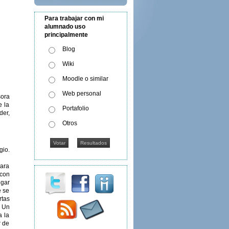
Para trabajar con mi
alumnado uso
principalmente
Blog
Wiki
Moodle o similar
Web personal
sora
e la
Portafolio
der,
Otros
gio.
para
 con
ugar
e se
rtas
. Un
a la
r de