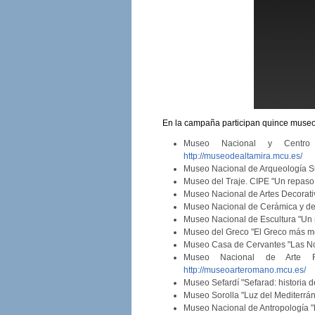
En la campaña participan quince museo
Museo Nacional y Centro d
http://museodealtamira.mcu.es/
Museo Nacional de Arqueología Su
Museo del Traje. CIPE "Un repaso 
Museo Nacional de Artes Decorati
Museo Nacional de Cerámica y de A
Museo Nacional de Escultura "Un 
Museo del Greco "El Greco más m
Museo Casa de Cervantes "Las No
Museo Nacional de Arte R
http://museoarteromano.mcu.es/
Museo Sefardí "Sefarad: historia d
Museo Sorolla "Luz del Mediterrá
Museo Nacional de Antropología "D