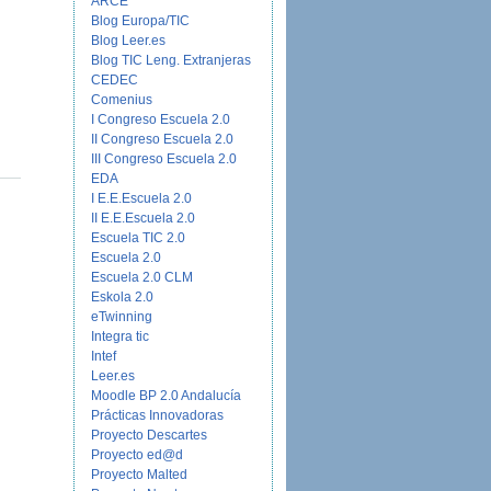
ARCE
Blog Europa/TIC
Blog Leer.es
Blog TIC Leng. Extranjeras
CEDEC
Comenius
I Congreso Escuela 2.0
II Congreso Escuela 2.0
III Congreso Escuela 2.0
EDA
I E.E.Escuela 2.0
II E.E.Escuela 2.0
Escuela TIC 2.0
Escuela 2.0
Escuela 2.0 CLM
Eskola 2.0
eTwinning
Integra tic
Intef
Leer.es
Moodle BP 2.0 Andalucía
Prácticas Innovadoras
Proyecto Descartes
Proyecto ed@d
Proyecto Malted