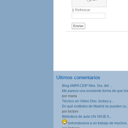
Refrescar
Enviar
Últimos comentarios
Blog AMPA CEIP Ntra. Sra. del ...
Me parece una excelente forma de que los.
por maria
Técnico en Vídeo Disc Jockey y...
En qué institutos de Madrid se pueden cu..
por bictorv
Biblioteca de aula UN VIAJE A...
enhorabuena a un trabajo de muchos..