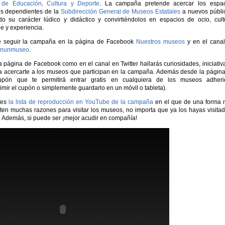
o de Educación, Cultura y Deporte
. La campaña pretende acercar los espac
os dependientes de la
Subdirección General de Museos Estatales
a nuevos públi
do su carácter lúdico y didáctico y convirtiéndolos en espacios de ocio, cult
e y experiencia.
e seguir la campaña en la página de Facebook
Nuestros museos
y en el cana
nunmuseo
.
a página de Facebook como en el canal en Twitter hallarás curiosidades, iniciativ
a acercarte a los museos que participan en la campaña. Además desde la págin
pón que te permitirá entrar gratis en cualquiera de los museos adheri
mir el cupón o simplemente guardarlo en un móvil o tableta).
tes
la lista de reproducción en YouTube de la campaña
en el que de una forma 
ten muchas razones para visitar los museos, no importa que ya los hayas visita
. Además, si puede ser ¡mejor acudir en compañía!