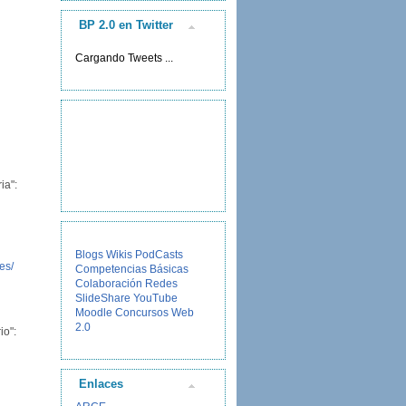
BP 2.0 en Twitter
Cargando Tweets ...
a":
Blogs
Wikis
PodCasts
es/
Competencias Básicas
Colaboración
Redes
SlideShare
YouTube
Moodle
Concursos
Web
2.0
o":
Enlaces