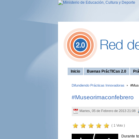
Inicio
Buenas PrácTICas 2.0
Prá
Difundiendo Prácticas Innovadoras
#Muse
#Museorimaconfebrero
Martes, 05 de Febrero de 2013 21:08
( 1 Voto )
Durante t