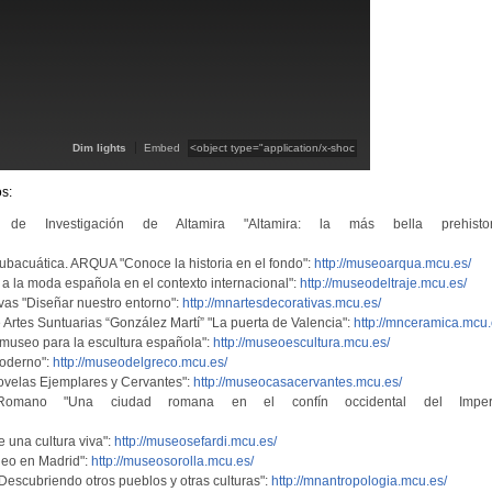
Dim lights
Embed
s:
e Investigación de Altamira "Altamira: la más bella prehistori
bacuática. ARQUA "Conoce la historia en el fondo":
http://museoarqua.mcu.es/
a la moda española en el contexto internacional":
http://museodeltraje.mcu.es/
vas "Diseñar nuestro entorno":
http://mnartesdecorativas.mcu.es/
rtes Suntuarias “González Martí” "La puerta de Valencia":
http://mnceramica.mcu.
museo para la escultura española":
http://museoescultura.mcu.es/
oderno":
http://museodelgreco.mcu.es/
velas Ejemplares y Cervantes":
http://museocasacervantes.mcu.es/
omano "Una ciudad romana en el confín occidental del Imperi
e una cultura viva":
http://museosefardi.mcu.es/
neo en Madrid":
http://museosorolla.mcu.es/
escubriendo otros pueblos y otras culturas":
http://mnantropologia.mcu.es/