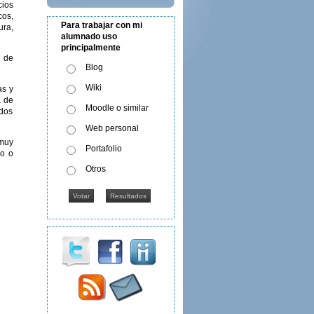
ios
cos,
Para trabajar con mi
ura,
alumnado uso
principalmente
l de
Blog
Wiki
as y
a de
Moodle o similar
dos
Web personal
muy
Portafolio
do o
Otros