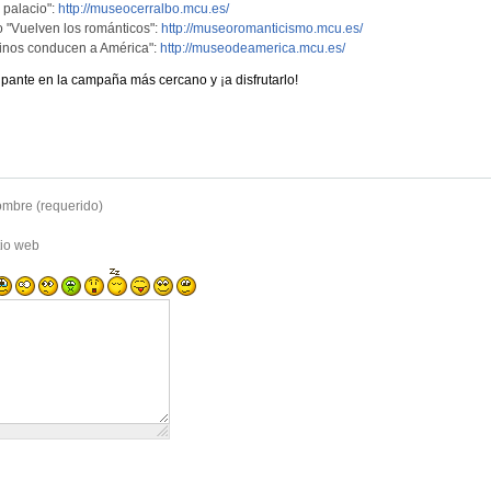
 palacio":
http://museocerralbo.mcu.es/
 "Vuelven los románticos":
http://museoromanticismo.mcu.es/
inos conducen a América":
http://museodeamerica.mcu.es/
pante en la campaña más cercano y ¡a disfrutarlo!
mbre (requerido)
tio web