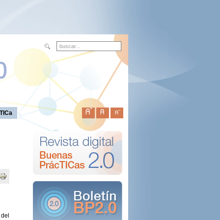
TICa
del