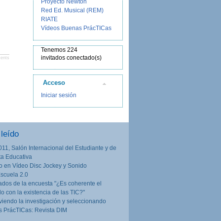
Proyecto Newton
Red Ed. Musical (REM)
RIATE
Vídeos Buenas PrácTICas
Tenemos 224
invitados conectado(s)
ents
Acceso
Iniciar sesión
leído
011, Salón Internacional del Estudiante y de
rta Educativa
o en Vídeo Disc Jockey y Sonido
Escuela 2.0
ados de la encuesta "¿Es coherente el
lo con la existencia de las TIC?"
iendo la investigación y seleccionando
 PrácTICas: Revista DIM