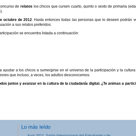
 concurso de
relatos
los chicos que cursen cuarto, quinto o sexto de primaria (ed
s
).
de octubre de 2012
. Hasta entonces todas las personas que lo deseen podrán v
tuación a sus relatos preferidos.
rticipación se encuentra listada a continuación:
a ayudar a los chicos a sumergirse en el universo de la participación y la cultura
iones que incluso, a veces, los adultos desconocemos.
s juntos y avanzar en la cultura de la ciudadanía digital. ¿Te animas a partic
Lo más leído
Aula 2011, Salón Internacional del Estudiante y de