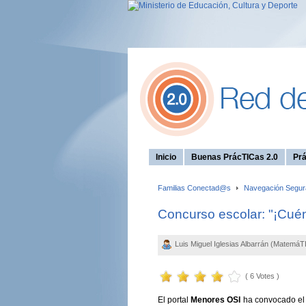
Inicio
Buenas PrácTICas 2.0
Prá
Familias Conectad@s
Navegación Segur
Concurso escolar: "¡Cué
Luis Miguel Iglesias Albarrán (MatemáTI
( 6 Votes )
El portal
Menores OSI
ha convocado e