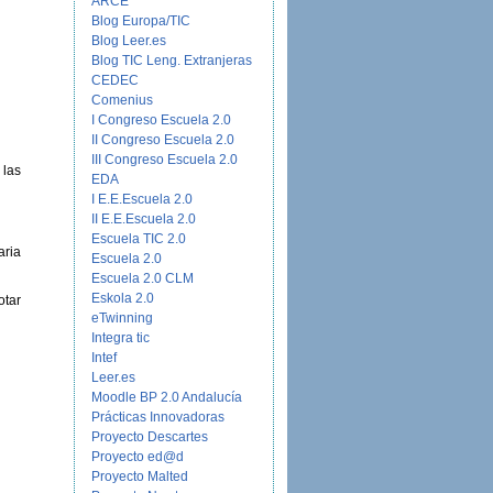
ARCE
Blog Europa/TIC
Blog Leer.es
Blog TIC Leng. Extranjeras
CEDEC
Comenius
I Congreso Escuela 2.0
II Congreso Escuela 2.0
III Congreso Escuela 2.0
 las
EDA
I E.E.Escuela 2.0
II E.E.Escuela 2.0
Escuela TIC 2.0
aria
Escuela 2.0
Escuela 2.0 CLM
Eskola 2.0
otar
eTwinning
Integra tic
Intef
Leer.es
Moodle BP 2.0 Andalucía
Prácticas Innovadoras
Proyecto Descartes
Proyecto ed@d
Proyecto Malted