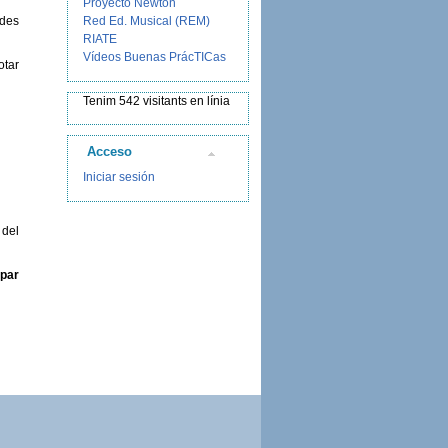
Proyecto Newton
ades
Red Ed. Musical (REM)
RIATE
Vídeos Buenas PrácTICas
otar
Tenim 542 visitants en línia
Acceso
Iniciar sesión
 del
ipar