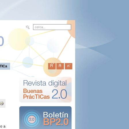
TICa
do a