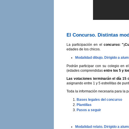
El Concurso. Distintas mod
La participación en el
concurso: "¡C
edades de los chicos.
Modalidad dibujo. Dirigido a alu
Podrán participar con su colegio en 
(edades comprendidas
entre los 5 y lo
Las votaciones terminarán el día 15 
asignando entre 1 y 5 estrellitas de pun
Toda la información necesaria para la pa
Bases legales del concurso
Plantillas
Pasos a seguir
Modalidad relato. Dirigido a alum