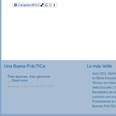
Una Buena PrácTICa
Lo más leído
Aula 2011, Salón
Tres épocas, tres géneros
la Oferta Educat
...
Read more
Técnico en Víde
diumenge, 3 de febrer de 2013 12:25
Sello Escuela 2.
Resultados de la
currículo con la 
Promoviendo la 
Buenas PrácTICa