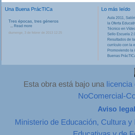
Una Buena PrácTICa
Lo más leído
Aula 2011, Salón
Tres épocas, tres géneros
III Jornadas de movilidad europea en
la Oferta Educat
Formación Profesional
...
Read more
Técnico en Víde
Las III Jornadas Erasmus y Leonardo en
diumenge, 3 de febrer de 2013 12:25
Sello Escuela 2.
Formación Profesional, dirigidas a equipos
Resultados de la
directivos, responsables de Programas Europeos
currículo con la 
en Centros de FP, tutores de FCT y otros
profesores implicados o...
Read more
Promoviendo la 
Buenas PrácTICa
dilluns, 11 de febrer de 2013 20:27
Esta obra está bajo una
licenci
NoComercial-Com
Aviso lega
Ministerio de Educación, Cultura y
Educativas y de F