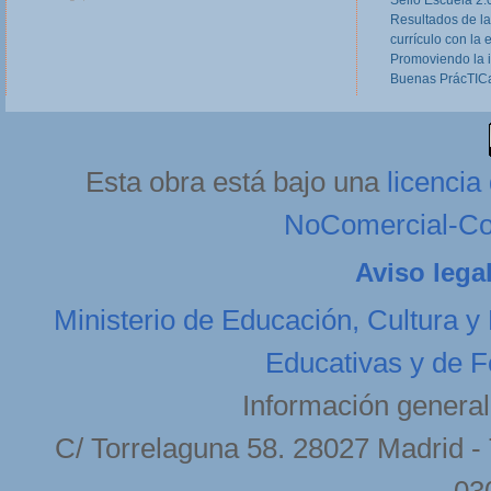
Formación Profesional, dirigidas a equipos
Resultados de la
directivos, responsables de Programas Europeos
currículo con la 
en Centros de FP, tutores de FCT y otros
profesores implicados o...
Read more
Promoviendo la 
Buenas PrácTICa
dilluns, 11 de febrer de 2013 20:27
Esta obra está bajo una
licenci
NoComercial-Com
Aviso lega
Ministerio de Educación, Cultura y
Educativas y de F
Información general
C/ Torrelaguna 58. 28027 Madrid - 
03