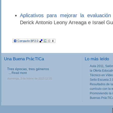
Aplicativos para mejorar la evaluación
Derick Antonio Leony Arreaga e Israel Gu
Una Buena PrácTICa
Lo más leído
Aula 2011, Salón
Tres épocas, tres géneros
la Oferta Educat
...
Read more
Técnico en Víde
diumenge, 3 de febrer de 2013 12:25
Sello Escuela 2.
Resultados de la
currículo con la 
Promoviendo la 
Buenas PrácTICa