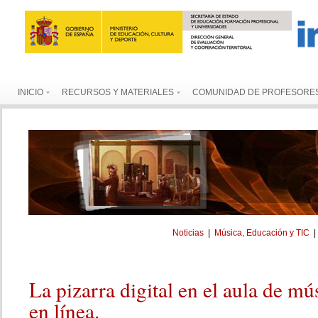
INICIO
RECURSOS Y MATERIALES
COMUNIDAD DE PROFESORE
Noticias
|
Música, Educación y TIC
La
pizarra digital en el aula de mú
en línea.