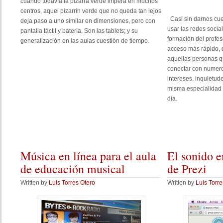
cuando todavía la pizarra verde impera en muchos
centros, aquel pizarrín verde que no queda tan lejos
Casi sin darnos cu
deja paso a uno similar en dimensiones, pero con
usar las redes socia
pantalla táctil y batería. Son las tablets; y su
formación del profes
generalización en las aulas cuestión de tiempo.
acceso más rápido, d
aquellas personas q
conectar con numer
intereses, inquietud
misma especialidad 
día.
Música
en línea para el aula
El
sonido e
de educación musical
de Prezi
Written by
Luis Torres Otero
Written by
Luis Torre