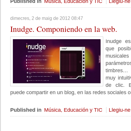
Published in
Música, Educación y TIC
Llegiu-ne
dimecres, 2 de maig de 2012 08:47
Inudge.
Componiendo en la web.
Inudge es
que posib
musicales 
parámetros
timbres…
muy intuit
de clic. 
puede compartir en un blog, en las redes sociales o
Published in
Música, Educación y TIC
Llegiu-ne