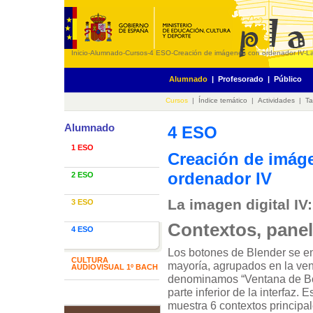
Inicio
-
Alumnado
-
Cursos
-
4 ESO
-
Creación de imágenes con ordenador IV
-
La
Alumnado
|
Profesorado
|
Público
Cursos
|
Índice temático
|
Actividades
|
Ta
Alumnado
4 ESO
1 ESO
Creación de imág
ordenador IV
2 ESO
La imagen digital IV
3 ESO
Contextos, panel
4 ESO
Los botones de Blender se e
CULTURA
mayoría, agrupados en la ve
AUDIOVISUAL 1º BACH
denominamos “Ventana de Bo
parte inferior de la interfaz. 
muestra 6 contextos principale