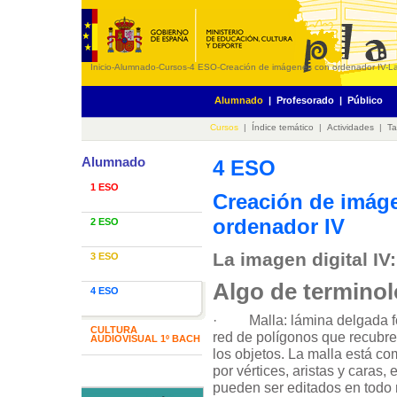
Inicio
-
Alumnado
-
Cursos
-
4 ESO
-
Creación de imágenes con ordenador IV
-
La
Alumnado
|
Profesorado
|
Público
Cursos
|
Índice temático
|
Actividades
|
Ta
Alumnado
4 ESO
1 ESO
Creación de imág
ordenador IV
2 ESO
La imagen digital IV
3 ESO
Algo de terminol
4 ESO
· Malla: lámina delgada f
CULTURA
red de polígonos que recubre 
AUDIOVISUAL 1º BACH
los objetos. La malla está c
por vértices, aristas y caras,
pueden ser editados en todo