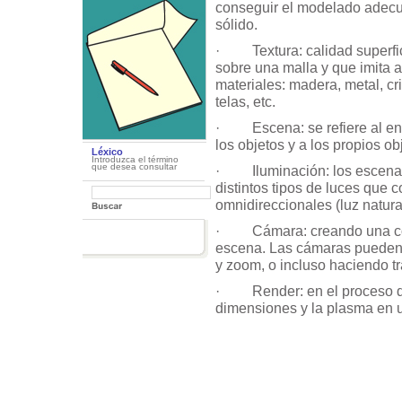
conseguir el modelado adec
sólido.
· Textura: calidad superfic
sobre una malla y que imita 
materiales: madera, metal, cri
telas, etc.
· Escena: se refiere al en
los objetos y a los propios ob
Léxico
Introduzca el término
que desea consultar
· Iluminación: los escenario
distintos tipos de luces que
omnidireccionales (luz natural
· Cámara: creando una concr
escena. Las cámaras pueden s
y zoom, o incluso haciendo tr
· Render: en el proceso de r
dimensiones y la plasma en 