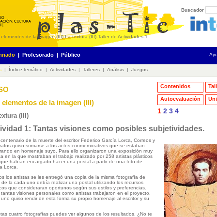
Buscador
 elementos de la imagen (III)
-
La textura (III)
-
Taller de Actividades
-
1
mnado
|
Profesorado
|
Público
Ay
s
|
Índice temático
|
Actividades
|
Talleres
|
Análisis
|
Juegos
Contenidos
Tal
ESO
Autoevaluación
Uni
 elementos de la imagen (III)
1
2
3
4
extura (III)
ividad 1: Tantas visiones como posibles subjetividades.
 centenario de la muerte del escritor Federico García Lorca, Correos y
rafos quiso sumarse a los actos conmemorativos que se estaban
rando en homenaje suyo. Para ello organizaron una exposición muy
sa en la que mostraban el trabajo realizado por 258 artistas plásticos
 que habían encargado hacer una postal a partir de una foto de
a Lorca.
os los artistas se les entregó una copia de la misma fotografía de
 de la cada uno debía realizar una postal utilizando los recursos
icos que consideraran oportunos según sus estilos y preferencias.
tantas visiones personales como artistas trabajaron en el proyecto.
uno quiso rendir de esta forma su propio homenaje al escritor y su
tas cuatro fotografías puedes ver algunos de los resultados. ¿No te