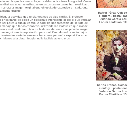
e increíble que las cuatro hayan salido de la misma fotografía? Como
las distintas texturas utilizadas en estos cuatro casos han modificado
l manera la imagen original que el resultado expresivo en cada una
talmente distinto.
Rafael Pérez, Colecc
ciento y... postálica
bien, la actividad que te planteamos es algo similar. El profesor
Federico García Lor
 encargarse de elegir un personaje interesante sobre el que trabajar.
Forum Filatélico, 1
 ser Lorca o cualquier otro. A partir de una fotocopia del retrato de
ersonaje que todos conozcáis, utilizando los materiales que más te
esen y realizando todo tipo de texturas, deberás manipular la imagen
 conseguir una interpretación personal. Cuando todos los trabajos
 terminados sería interesante hacer una pequeña exposición en el
o. ¡Manos a la obra! feugiat nulla facilisis at vero eros.
Carlos Franco, Colec
ciento y... postálica
Federico García Lor
Forum Filatélico, 1