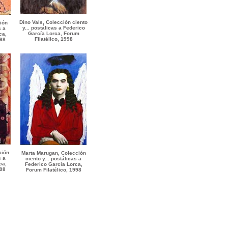
Dino Vals, Colección ciento
ión
y... postálicas a Federico
s a
García Lorca, Forum
ca,
Filatélico, 1998
998
ción
Marta Marugan, Colección
s a
ciento y... postálicas a
ca,
Federico García Lorca,
998
Forum Filatélico, 1998