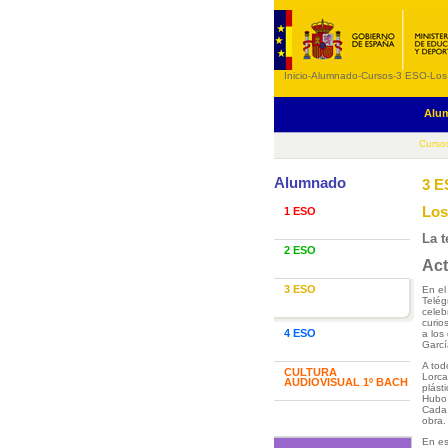
Inicio
-
Alumnado
-
Cursos
-
3 ESO
-
Los
Alu
Curso
Alumnado
3 
Los
1 ESO
La t
2 ESO
Act
3 ESO
En el
Telég
celeb
curio
4 ESO
a los
Garcí
A tod
CULTURA
Lorca
AUDIOVISUAL 1º BACH
plást
Hubo 
Cada 
obra.
En es