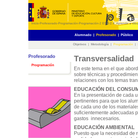
Inicio
-
Profesorado
-
Programación
-
Programación
-
2 ESO
-
2.4. Aprende a dibuj
Alumnado
|
Profesorado
|
Público
Objetivos
|
Metodología
|
Programación
|
Profesorado
Transversalidad
Programación
En este tema en el que abor
sobre técnicas y procedimien
relaciones con los temas tra
EDUCACIÓN DEL CONSU
En la presentación de cada u
pertinentes para que los alum
de cada uno de los materiale
suficientemente adecuadas par
gastos innecesarios.
EDUCACIÓN AMBIENTAL
Puesto que la necesidad de r