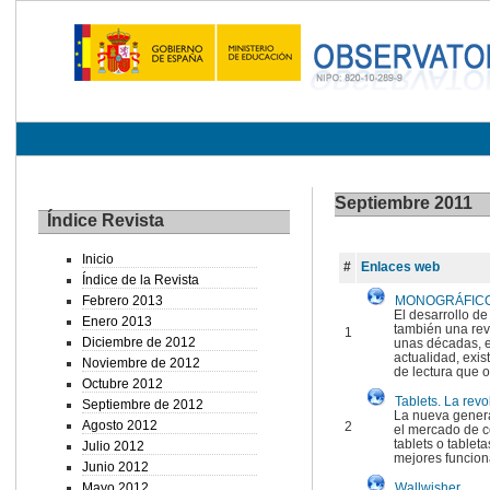
Septiembre 2011
Índice Revista
Inicio
#
Enlaces web
Índice de la Revista
Febrero 2013
MONOGRÁFICO: eB
El desarrollo d
Enero 2013
también una rev
1
Diciembre de 2012
unas décadas, e
actualidad, exis
Noviembre de 2012
de lectura que o
Octubre 2012
Tablets. La revol
Septiembre de 2012
La nueva genera
Agosto 2012
2
el mercado de c
tablets o tableta
Julio 2012
mejores funcion
Junio 2012
Mayo 2012
Wallwisher