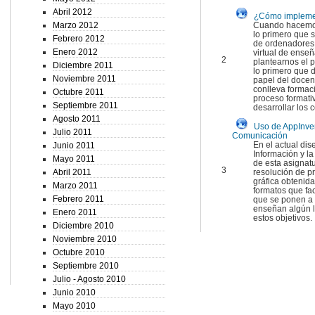
Abril 2012
¿Cómo implemen
Marzo 2012
Cuando hacemos 
lo primero que s
Febrero 2012
de ordenadores v
Enero 2012
virtual de enseñ
2
plantearnos el 
Diciembre 2011
lo primero que 
Noviembre 2011
papel del docen
conlleva formaci
Octubre 2011
proceso formati
Septiembre 2011
desarrollar los c
Agosto 2011
Uso de AppInven
Julio 2011
Comunicación
En el actual di
Junio 2011
Información y l
Mayo 2011
de esta asignat
3
Abril 2011
resolución de pr
gráfica obtenida
Marzo 2011
formatos que fac
Febrero 2011
que se ponen a 
enseñan algún l
Enero 2011
estos objetivos.
Diciembre 2010
Noviembre 2010
Octubre 2010
Septiembre 2010
Julio - Agosto 2010
Junio 2010
Mayo 2010