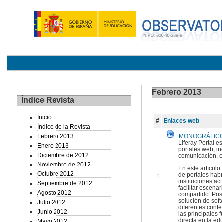
Febrero 2013
Índice Revista
Inicio
#
Enlaces web
Índice de la Revista
Febrero 2013
MONOGRÁFICO: 
Liferay Portal e
Enero 2013
portales web; in
Diciembre de 2012
comunicación, e
Noviembre de 2012
En este artícul
Octubre 2012
de portales hab
1
instituciones ac
Septiembre de 2012
facilitar escena
Agosto 2012
compartido. Pos
solución de sof
Julio 2012
diferentes conte
Junio 2012
las principales 
directa en la ed
Mayo 2012