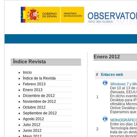
Enero 2012
Índice Revista
Inicio
#
Enlaces web
Índice de la Revista
Febrero 2013
Windows 7 y Mic
Del 10 al 13 de
Enero 2013
(Nevada, EEUU).
Diciembre de 2012
En dicho evento
1
Desktop para iPa
Noviembre de 2012
ofimática Micros
Octubre 2012
Onlive Desktop e
Esperamos que p
Septiembre de 2012
Agosto 2012
MONOGRÁFICO:
Entre los días 1
Julio 2012
Tecnología deno
2
Junio 2012
trata de un dest
recursos tecnoló
Mayo 2012