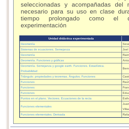
seleccionadas y acompañadas del m
necesario para su uso en clase dur
tiempo prolongado como el 
experimentación
Unidad didáctica experimentada
Geometría
Seve
Sistemas de ecuaciones. Semejanza
Joel
Geometría
Rai
Geometría. Funciones y gráficas
Anto
Geometría. Semejanza y google earth. Funciones. Estadística.
Bern
Probabilidad
Triángulo: propiedades y teoremas. Ángulos. Funciones
Cast
Funciones
Raúl
Funciones
Fran
Funciones
Edua
Puntos en el plano. Vectores. Ecuaciones de la recta
Esth
Juan
Funciones elementales
Vill
Funciones elementales. Derivada
Rafa