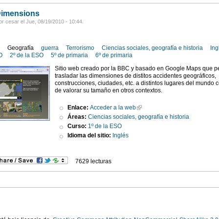
imensions
r cesar el Jue, 08/19/2010 - 10:44.
s
Geografía
guerra
Terrorismo
Ciencias sociales, geografía e historia
Ing
O
2º de la ESO
5º de primaria
6º de primaria
Sitio web creado por la BBC y basado en Google Maps que p
trasladar las dimensiones de distitos accidentes geográficos,
construcciones, ciudades, etc. a distintos lugares del mundo co
de valorar su tamaño en otros contextos.
Enlace:
Acceder a la web
Áreas:
Ciencias sociales, geografía e historia
Curso:
1º de la ESO
Idioma del sitio:
Inglés
7629 lecturas