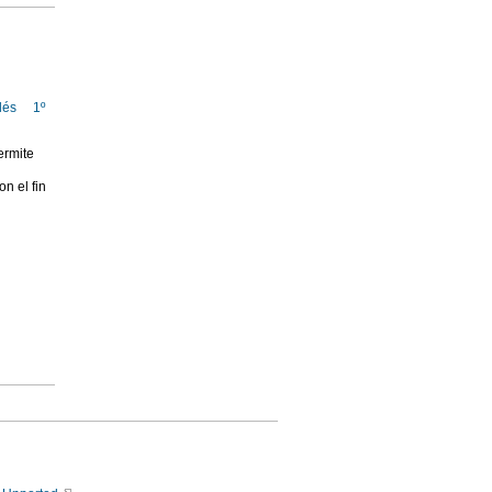
lés
1º
ermite
n el fin