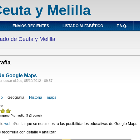
euta y Melilla
ENVIOS RECIENTES
LISTADO ALFABÉTICO
F.A.Q.
ado de Ceuta y Melilla
afía
 de Google Maps
r cesar el Jue, 05/10/2012 - 09:57.
no
Geografía
Historia
maps
o:
inguno
Promedio:
5
(
3
votos)
nte
web
en la que se nos muestra las posibilidades educativas de Google Maps.
recorrerla con detalle y analizar.