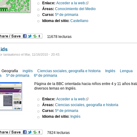
Enlace:
Acceder a la web
Áreas:
Conocimiento del Medio
Curso:
5º de primaria
Idioma del sitio:
Castellano
11678 lecturas
ids
r taniaalonso el Mar, 11/16/2010 - 20:43.
Geografía
inglés
Ciencias sociales, geografía e historia
Inglés
Lengua
a
5º de primaria
6º de primaria
Página de la BBC orientada hacia niños entre 4 y 11 años tra
diversos temas en Inglés.
Enlace:
Acceder a la web
Áreas:
Ciencias sociales, geografía e historia
Curso:
5º de primaria
Idioma del sitio:
Inglés
7824 lecturas