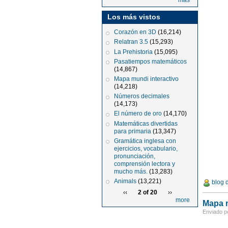
más
Los más vistos
Corazón en 3D
(16,214)
Relatran 3.5
(15,293)
La Prehistoria
(15,095)
Pasatiempos matemáticos
(14,867)
Mapa mundi interactivo
(14,218)
Números decimales
(14,173)
El número de oro
(14,170)
Matemáticas divertidas
para primaria
(13,347)
Gramática inglesa con
ejercicios, vocabulario,
pronunciación,
comprensión lectora y
mucho más.
(13,283)
Animals
(13,221)
blog 
‹‹
2 of 20
››
more
Mapa m
Enviado po