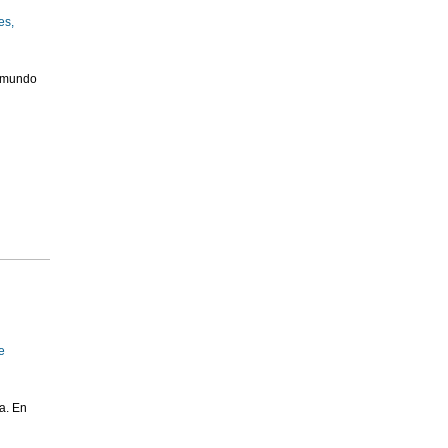
es,
l mundo
e
a. En