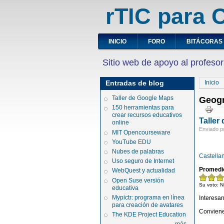
rTIC para C
INICIO
FORO
BITÁCORAS
Sitio web de apoyo al profesor
Entradas de blog
Inicio
Taller de Google Maps
Geogr
150 herramientas para
crear recursos educativos
Taller
online
Enviado po
MIT Opencourseware
YouTube EDU
Nubes de palabras
Castella
Uso seguro de Internet
Promedi
WebQuest y actualidad
Open Suse versión
Su voto:
N
educativa
Mypictr: programa en línea
Interesa
para creación de avatares
Conviene 
The KDE Project Education