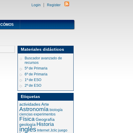
Login
Register
CÓMOS
Materiales didácticos
Buscador avanzado de
recursos
5º de Primaria
6º de Primaria
1º de ESO
2º de ESO
Etiquetas
actividades
Arte
Astronomía
biología
ciencias
experimentos
Física
Geografía
Historia
geología
inglés
Internet
Jclic
juego