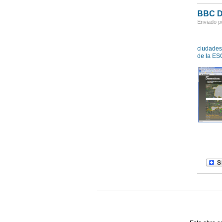
BBC D
Enviado po
ciudade
de la ES