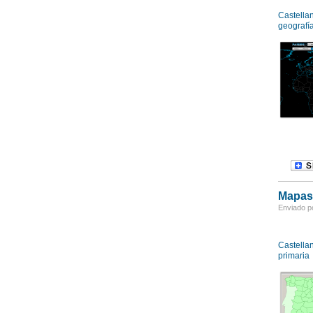
Castella
geografía
Mapas 
Enviado po
Castella
primaria