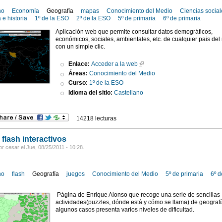
no
Economía
Geografía
mapas
Conocimiento del Medio
Ciencias social
 e historia
1º de la ESO
2º de la ESO
5º de primaria
6º de primaria
Aplicación web que permite consultar datos demográficos,
económicos, sociales, ambientales, etc. de cualquier pais de
con un simple clic.
Enlace:
Acceder a la web
Áreas:
Conocimiento del Medio
Curso:
1º de la ESO
Idioma del sitio:
Castellano
14218 lecturas
flash interactivos
r cesar el Jue, 08/25/2011 - 10:28.
no
flash
Geografía
juegos
Conocimiento del Medio
5º de primaria
6º d
Página de Enrique Alonso que recoge una serie de sencillas
actividades(puzzles, dónde está y cómo se llama) de geografí
algunos casos presenta varios niveles de dificultad.