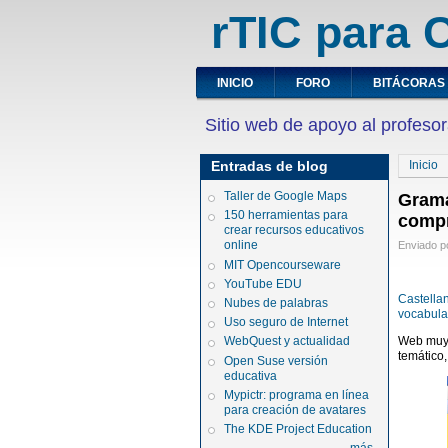
rTIC para C
INICIO
FORO
BITÁCORAS
Sitio web de apoyo al profesor
Entradas de blog
Inicio
Taller de Google Maps
Gramá
150 herramientas para
compr
crear recursos educativos
online
Enviado po
MIT Opencourseware
YouTube EDU
Castella
Nubes de palabras
vocabula
Uso seguro de Internet
Web muy 
WebQuest y actualidad
temático
Open Suse versión
educativa
Mypictr: programa en línea
para creación de avatares
The KDE Project Education