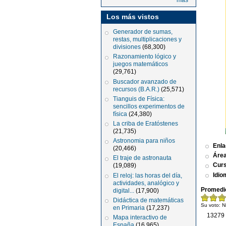
más
Los más vistos
Generador de sumas,
restas, multiplicaciones y
divisiones
(68,300)
Razonamiento lógico y
juegos matemáticos
(29,761)
Buscador avanzado de
recursos (B.A.R.)
(25,571)
Tianguis de Física:
sencillos experimentos de
física
(24,380)
La criba de Eratóstenes
(21,735)
Astronomia para niños
Enl
(20,466)
Áre
El traje de astronauta
Cur
(19,089)
Idio
El reloj: las horas del día,
actividades, analógico y
Promedi
digital...
(17,900)
Didáctica de matemáticas
Su voto:
N
en Primaria
(17,237)
13279 
Mapa interactivo de
España
(16,965)