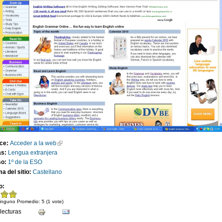
ace:
Acceder a la web
as:
Lengua extranjera
so:
1º de la ESO
ma del sitio:
Castellano
o:
inguno
Promedio:
5
(
1
vote)
lecturas