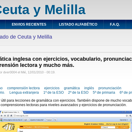
euta y Melilla
ENVIOS RECIENTES
LISTADO ALFABÉTICO
F.A.Q.
ado de Ceuta y Melilla
tica inglesa con ejercicios, vocabulario, pronunciac
ensión lectora y mucho más.
r dver0004 el Mié, 12/01/2010 - 00:19.
no
comprensión lectora
ejercicios
gramática
inglés
pronunciación
rio.
Lengua extranjera
1º de la ESO
2º de la ESO
5º de primaria
6º de p
útil para lecciones de gramática con ejercicios. También dispone de mucho vocab
, comprensiones lectoras para niveles avanzados y ejercicios de pronunciación.