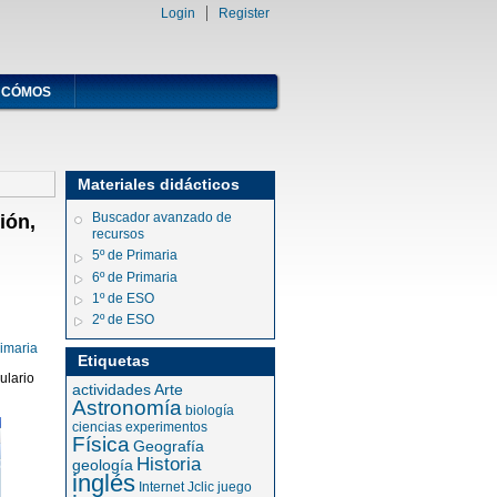
Login
Register
CÓMOS
Materiales didácticos
Buscador avanzado de
ión,
recursos
5º de Primaria
6º de Primaria
1º de ESO
2º de ESO
rimaria
Etiquetas
ulario
actividades
Arte
Astronomía
biología
ciencias
experimentos
Física
Geografía
Historia
geología
inglés
Internet
Jclic
juego