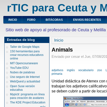
rTIC para Ceuta y M
INICIO
FORO
BITÁCORAS
ENVIOS RECIENTES
Sitio web de apoyo al profesorado de Ceuta y Melilla
Entradas de blog
Inicio
Taller de Google Maps
Animals
150 herramientas para
crear recursos educativos
Enviado por cesar el Jue, 07/08/201
online
MIT Opencourseware
YouTube EDU
adjetivos
inglés
vocabulario
zoo
Nubes de palabras
primaria
Uso seguro de Internet
Unidad didáctica de Atenex con 
WebQuest y actualidad
trabajan los adjetivos calificati
Open Suse versión
educativa
se deben cubrir a partir de locuc
Mypictr: programa en línea
para creación de avatares
The KDE Project Education