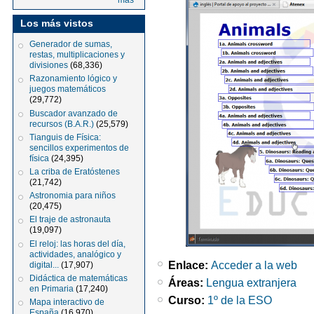
más
Los más vistos
Generador de sumas,
restas, multiplicaciones y
divisiones
(68,336)
Razonamiento lógico y
juegos matemáticos
(29,772)
Buscador avanzado de
recursos (B.A.R.)
(25,579)
Tianguis de Física:
sencillos experimentos de
física
(24,395)
La criba de Eratóstenes
(21,742)
Astronomia para niños
(20,475)
El traje de astronauta
(19,097)
El reloj: las horas del día,
actividades, analógico y
Enlace:
Acceder a la web
digital...
(17,907)
Didáctica de matemáticas
Áreas:
Lengua extranjera
en Primaria
(17,240)
Curso:
1º de la ESO
Mapa interactivo de
España
(16,970)