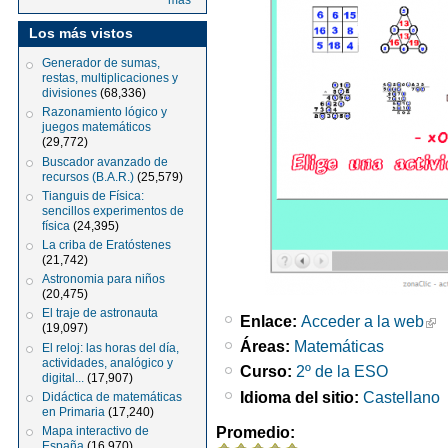
más
Los más vistos
Generador de sumas,
restas, multiplicaciones y
divisiones
(68,336)
Razonamiento lógico y
juegos matemáticos
(29,772)
Buscador avanzado de
recursos (B.A.R.)
(25,579)
Tianguis de Física:
sencillos experimentos de
física
(24,395)
La criba de Eratóstenes
(21,742)
Astronomia para niños
(20,475)
El traje de astronauta
Enlace:
Acceder a la web
(19,097)
Áreas:
Matemáticas
El reloj: las horas del día,
actividades, analógico y
Curso:
2º de la ESO
digital...
(17,907)
Idioma del sitio:
Castellano
Didáctica de matemáticas
en Primaria
(17,240)
Promedio:
Mapa interactivo de
España
(16,970)