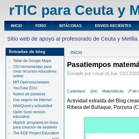
rTIC para Ceuta y M
INICIO
FORO
BITÁCORAS
ENVIOS RECIENTES
Sitio web de apoyo al profesorado de Ceuta y Melilla
Entradas de blog
Inicio
Taller de Google Maps
Pasatiempos matemá
150 herramientas para
crear recursos educativos
Enviado por cesar el Jue, 03/17/201
online
MIT Opencourseware
YouTube EDU
Castellano
Jclic
Matemáticas
2º de 
Nubes de palabras
Actividad extraída del Blog cre
Uso seguro de Internet
WebQuest y actualidad
Ribera del Bullaque, Porzuna (C
Open Suse versión
educativa
Mypictr: programa en línea
para creación de avatares
The KDE Project Education