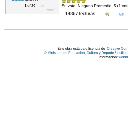
Su voto:
Ninguno
Promedio:
5
(
1
vot
1 of 20
››
more
14867 lecturas
Este obra está bajo licencia de
Creative Com
© Ministerio de Educación, Cultura y Deporte
/
Institu
Información:
webma