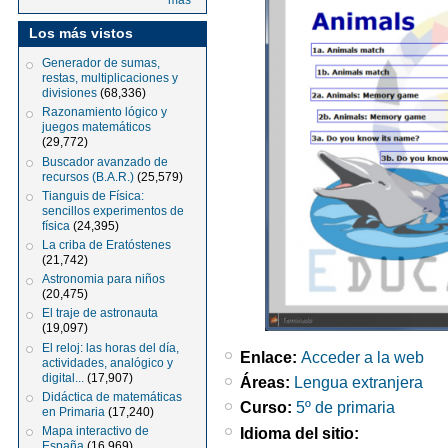
más
Los más vistos
Generador de sumas,
restas, multiplicaciones y
divisiones
(68,336)
Razonamiento lógico y
juegos matemáticos
(29,772)
Buscador avanzado de
recursos (B.A.R.)
(25,579)
Tianguis de Física:
sencillos experimentos de
física
(24,395)
La criba de Eratóstenes
(21,742)
Astronomia para niños
(20,475)
El traje de astronauta
(19,097)
El reloj: las horas del día,
Enlace:
Acceder a la web
actividades, analógico y
digital...
(17,907)
Áreas:
Lengua extranjera
Didáctica de matemáticas
Curso:
5º de primaria
en Primaria
(17,240)
Idioma del sitio:
Mapa interactivo de
España
(16,969)