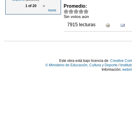
Promedio:
1 of 20
››
more
Sin votos aún
7915 lecturas
Este obra está bajo licencia de
Creative Com
© Ministerio de Educación, Cultura y Deporte
/
Institu
Información:
webma