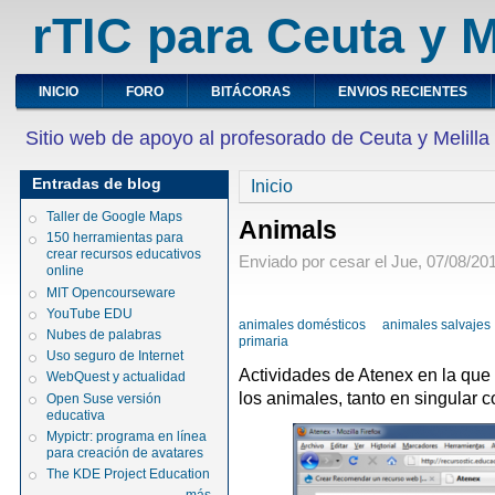
rTIC para Ceuta y M
INICIO
FORO
BITÁCORAS
ENVIOS RECIENTES
Sitio web de apoyo al profesorado de Ceuta y Melilla
Entradas de blog
Inicio
Taller de Google Maps
Animals
150 herramientas para
crear recursos educativos
Enviado por cesar el Jue, 07/08/201
online
MIT Opencourseware
YouTube EDU
animales domésticos
animales salvajes
Nubes de palabras
primaria
Uso seguro de Internet
Actividades de Atenex en la qu
WebQuest y actualidad
los animales, tanto en singular c
Open Suse versión
educativa
Mypictr: programa en línea
para creación de avatares
The KDE Project Education