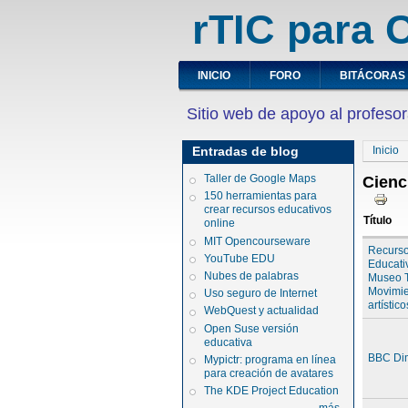
rTIC para C
INICIO
FORO
BITÁCORAS
Sitio web de apoyo al profesor
Entradas de blog
Inicio
Taller de Google Maps
Cienc
150 herramientas para
crear recursos educativos
Título
online
MIT Opencourseware
Recurs
YouTube EDU
Educati
Nubes de palabras
Museo 
Movimi
Uso seguro de Internet
artístico
WebQuest y actualidad
Open Suse versión
educativa
BBC Di
Mypictr: programa en línea
para creación de avatares
The KDE Project Education