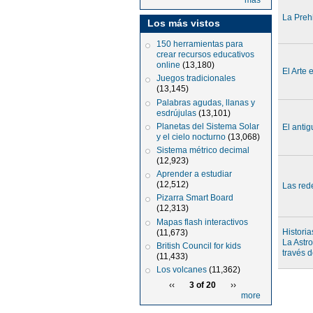
más
La Prehi
Los más vistos
150 herramientas para
crear recursos educativos
online
(13,180)
El Arte 
Juegos tradicionales
(13,145)
Palabras agudas, llanas y
esdrújulas
(13,101)
Planetas del Sistema Solar
El anti
y el cielo nocturno
(13,068)
Sistema métrico decimal
(12,923)
Aprender a estudiar
(12,512)
Las red
Pizarra Smart Board
(12,313)
Mapas flash interactivos
Historia
(11,673)
La Astr
British Council for kids
través d
(11,433)
Los volcanes
(11,362)
‹‹
3 of 20
››
more