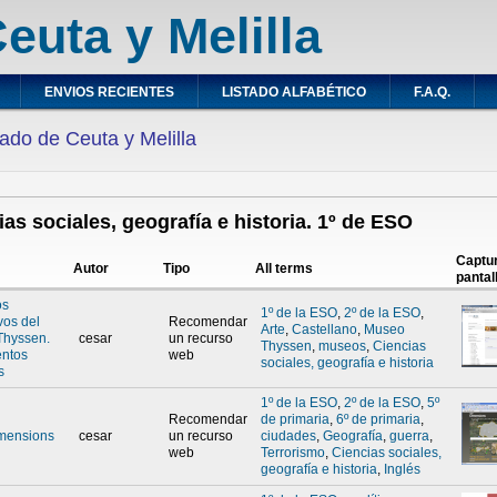
euta y Melilla
ENVIOS RECIENTES
LISTADO ALFABÉTICO
F.A.Q.
ado de Ceuta y Melilla
ias sociales, geografía e historia. 1º de ESO
Captu
Autor
Tipo
All terms
pantal
os
1º de la ESO
,
2º de la ESO
,
vos del
Recomendar
Arte
,
Castellano
,
Museo
Thyssen.
cesar
un recurso
Thyssen
,
museos
,
Ciencias
entos
web
sociales, geografía e historia
s
1º de la ESO
,
2º de la ESO
,
5º
Recomendar
de primaria
,
6º de primaria
,
mensions
cesar
un recurso
ciudades
,
Geografía
,
guerra
,
web
Terrorismo
,
Ciencias sociales,
geografía e historia
,
Inglés