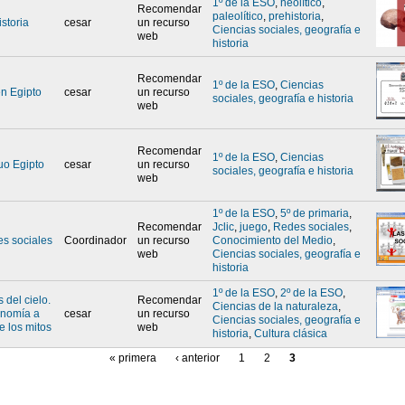
1º de la ESO
,
neolítico
,
Recomendar
paleolítico
,
prehistoria
,
storia
cesar
un recurso
Ciencias sociales, geografía e
web
historia
Recomendar
1º de la ESO
,
Ciencias
en Egipto
cesar
un recurso
sociales, geografía e historia
web
Recomendar
1º de la ESO
,
Ciencias
guo Egipto
cesar
un recurso
sociales, geografía e historia
web
1º de la ESO
,
5º de primaria
,
Recomendar
Jclic
,
juego
,
Redes sociales
,
es sociales
Coordinador
un recurso
Conocimiento del Medio
,
web
Ciencias sociales, geografía e
historia
1º de la ESO
,
2º de la ESO
,
s del cielo.
Recomendar
Ciencias de la naturaleza
,
onomía a
cesar
un recurso
Ciencias sociales, geografía e
e los mitos
web
historia
,
Cultura clásica
« primera
‹ anterior
1
2
3