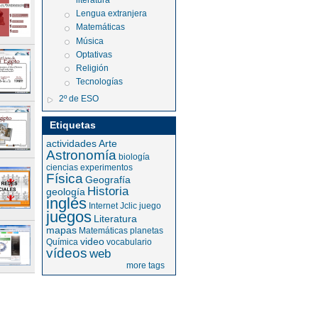
literatura
Lengua extranjera
Matemáticas
Música
Optativas
Religión
Tecnologías
2º de ESO
Etiquetas
actividades
Arte
Astronomía
biología
ciencias
experimentos
Física
Geografía
Historia
geología
inglés
Internet
Jclic
juego
juegos
Literatura
mapas
Matemáticas
planetas
video
Química
vocabulario
vídeos
web
more tags