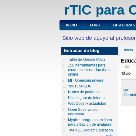
rTIC para C
INICIO
FORO
BITÁCORAS
Sitio web de apoyo al profesor
Entradas de blog
Inicio
Taller de Google Maps
Educa
150 herramientas para
crear recursos educativos
Título
online
MIT Opencourseware
YouTube EDU
Ser
Nubes de palabras
diferente
Uso seguro de Internet
WebQuest y actualidad
Open Suse versión
educativa
Mypictr: programa en línea
para creación de avatares
The KDE Project Education