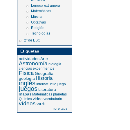
literatura
Lengua extranjera
Matemáticas
Música
Optativas
Religión
Tecnologías
2º de ESO
Etiquetas
actividades
Arte
Astronomía
biología
ciencias
experimentos
Física
Geografía
Historia
geología
inglés
Internet
Jclic
juego
juegos
Literatura
mapas
Matemáticas
planetas
video
Química
vocabulario
vídeos
web
more tags