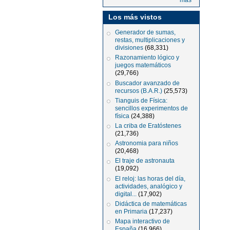
más
Los más vistos
Generador de sumas,
restas, multiplicaciones y
divisiones
(68,331)
Razonamiento lógico y
juegos matemáticos
(29,766)
Buscador avanzado de
recursos (B.A.R.)
(25,573)
Tianguis de Física:
sencillos experimentos de
física
(24,388)
La criba de Eratóstenes
(21,736)
Astronomia para niños
(20,468)
El traje de astronauta
(19,092)
El reloj: las horas del día,
actividades, analógico y
digital...
(17,902)
Didáctica de matemáticas
en Primaria
(17,237)
Mapa interactivo de
España
(16,966)