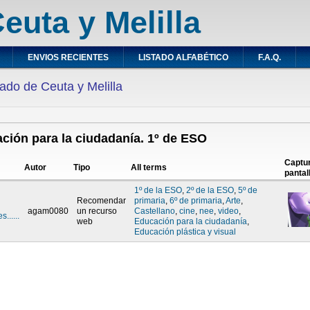
euta y Melilla
ENVIOS RECIENTES
LISTADO ALFABÉTICO
F.A.Q.
ado de Ceuta y Melilla
ción para la ciudadanía. 1º de ESO
Captu
Autor
Tipo
All terms
pantal
1º de la ESO
,
2º de la ESO
,
5º de
Recomendar
primaria
,
6º de primaria
,
Arte
,
agam0080
un recurso
Castellano
,
cine
,
nee
,
video
,
s......
web
Educación para la ciudadanía
,
Educación plástica y visual