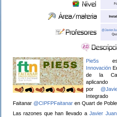
Fo
Insta
@JavierJu
Qua
Pie5s
e
Innovación
Ed
de la Cal
aplicand
por
@Javi
Integrado 
Faitanar
@CIPFPFaitanar
en Quart de Poble
Las razones que han llevado a
Javier Juan