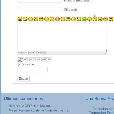
Nombre (requerido)
Sitio web
Restan:
10000
símbolos
Refrescar
Enviar
Últimos comentarios
Una Buena Pr
Blog AMPA CEIP Ntra. Sra. del ...
III Jornadas de
Me parece una excelente forma de que los...
Formación Prof