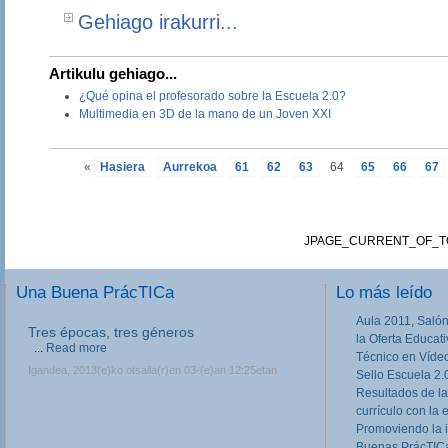
Gehiago irakurri...
Artikulu gehiago...
¿Qué opina el profesorado sobre la Escuela 2.0?
Multimedia en 3D de la mano de un Joven XXI
«
Hasiera
Aurrekoa
61
62
63
64
65
66
67
JPAGE_CURRENT_OF_T
Una Buena PrácTICa
Lo más leído
Aula 2011, Salón
Tres épocas, tres géneros
la Oferta Educat
...
Read more
Técnico en Víde
Igandea, 2013(e)ko otsaila(r)en 03-(e)an 12:25etan
Sello Escuela 2.
Resultados de la
currículo con la 
Promoviendo la 
Buenas PrácTICa