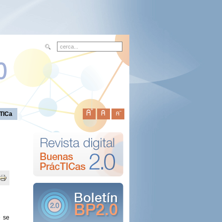
TICa
e se