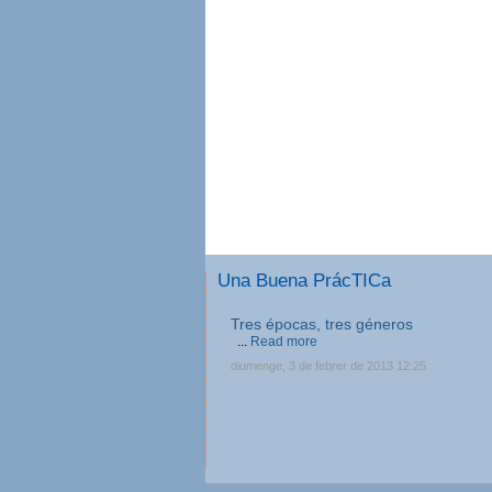
Una Buena PrácTICa
Tres épocas, tres géneros
...
Read more
diumenge, 3 de febrer de 2013 12:25