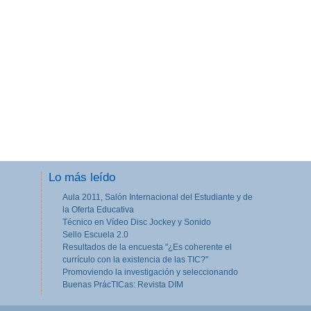
Lo más leído
Aula 2011, Salón Internacional del Estudiante y de
la Oferta Educativa
Técnico en Vídeo Disc Jockey y Sonido
Sello Escuela 2.0
Resultados de la encuesta "¿Es coherente el
currículo con la existencia de las TIC?"
Promoviendo la investigación y seleccionando
Buenas PrácTICas: Revista DIM