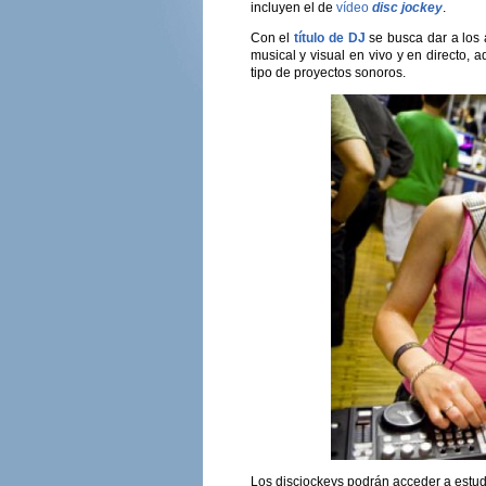
incluyen el de
vídeo
disc jockey
.
Con el
título de DJ
se busca dar a los
musical y visual en vivo y en directo,
tipo de proyectos sonoros.
Los discjockeys podrán acceder a estu