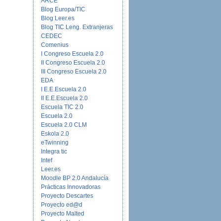
ARCE
Blog Europa/TIC
Blog Leer.es
Blog TIC Leng. Extranjeras
CEDEC
Comenius
I Congreso Escuela 2.0
II Congreso Escuela 2.0
III Congreso Escuela 2.0
EDA
I E.E.Escuela 2.0
II E.E.Escuela 2.0
Escuela TIC 2.0
Escuela 2.0
Escuela 2.0 CLM
Eskola 2.0
eTwinning
Integra tic
Intef
Leer.es
Moodle BP 2.0 Andalucía
Prácticas Innovadoras
Proyecto Descartes
Proyecto ed@d
Proyecto Malted