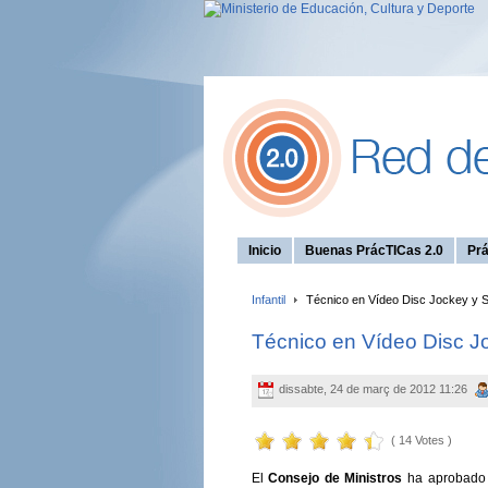
Inicio
Buenas PrácTICas 2.0
Prá
Infantil
Técnico en Vídeo Disc Jockey y 
Técnico en Vídeo Disc J
dissabte, 24 de març de 2012 11:26
( 14 Votes )
El
Consejo de Ministros
ha aprobado 